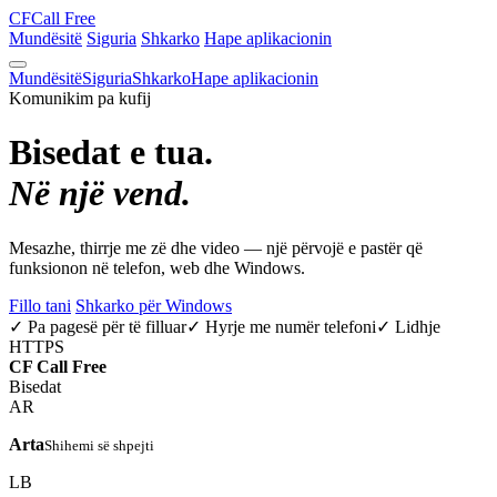
CF
Call Free
Mundësitë
Siguria
Shkarko
Hape aplikacionin
Mundësitë
Siguria
Shkarko
Hape aplikacionin
Komunikim pa kufij
Bisedat e tua.
Në një vend.
Mesazhe, thirrje me zë dhe video — një përvojë e pastër që
funksionon në telefon, web dhe Windows.
Fillo tani
Shkarko për Windows
✓ Pa pagesë për të filluar
✓ Hyrje me numër telefoni
✓ Lidhje
HTTPS
CF
Call Free
Bisedat
AR
Arta
Shihemi së shpejti
LB