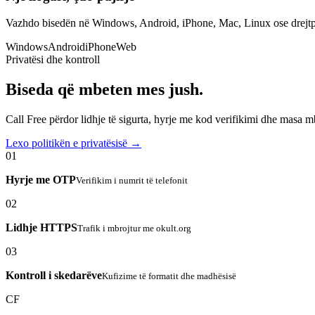
Vazhdo bisedën në Windows, Android, iPhone, Mac, Linux ose drejtp
Windows
Android
iPhone
Web
Privatësi dhe kontroll
Biseda që mbeten mes jush.
Call Free përdor lidhje të sigurta, hyrje me kod verifikimi dhe masa 
Lexo politikën e privatësisë →
01
Hyrje me OTP
Verifikim i numrit të telefonit
02
Lidhje HTTPS
Trafik i mbrojtur me okult.org
03
Kontroll i skedarëve
Kufizime të formatit dhe madhësisë
CF