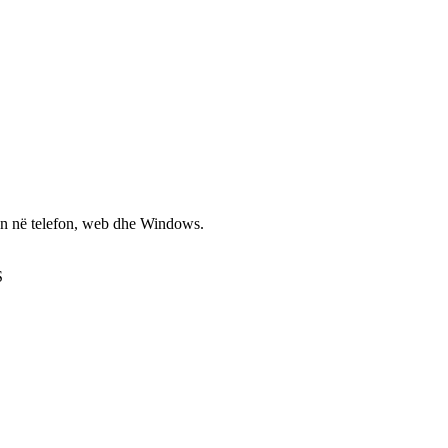
non në telefon, web dhe Windows.
S