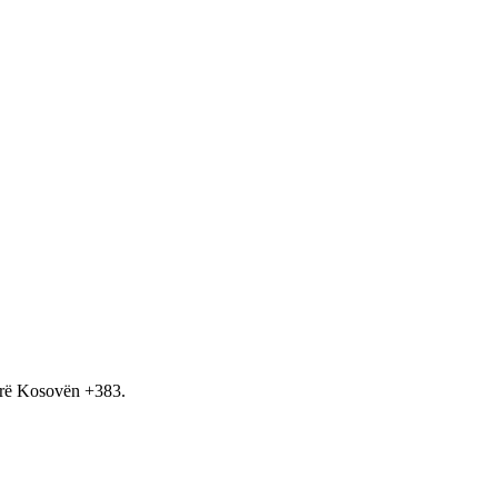
hirë Kosovën +383.