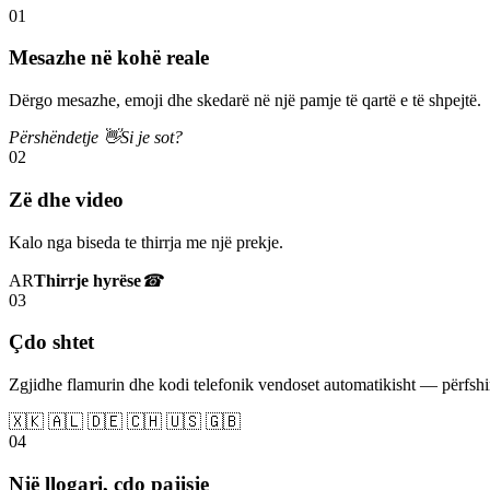
01
Mesazhe në kohë reale
Dërgo mesazhe, emoji dhe skedarë në një pamje të qartë e të shpejtë.
Përshëndetje 👋
Si je sot?
02
Zë dhe video
Kalo nga biseda te thirrja me një prekje.
AR
Thirrje hyrëse
☎
03
Çdo shtet
Zgjidhe flamurin dhe kodi telefonik vendoset automatikisht — përfs
🇽🇰 🇦🇱 🇩🇪 🇨🇭 🇺🇸 🇬🇧
04
Një llogari, çdo pajisje