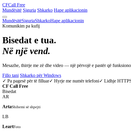
CF
Call Free
Mundësitë
Siguria
Shkarko
Hape aplikacionin
Mundësitë
Siguria
Shkarko
Hape aplikacionin
Komunikim pa kufij
Bisedat e tua.
Në një vend.
Mesazhe, thirrje me zë dhe video — një përvojë e pastër që funksio
Fillo tani
Shkarko për Windows
✓ Pa pagesë për të filluar
✓ Hyrje me numër telefoni
✓ Lidhje HTTP
CF
Call Free
Bisedat
AR
Arta
Shihemi së shpejti
LB
Leart
Foto