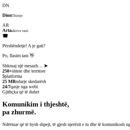
DN
Dion
Thirrje
AR
Arta
aktive tani
☎
Përshëndetje! A je gati?
Po, flasim tani 👋
Shkruaj një mesazh…
➤
250+
shtete dhe territore
5
platforma
25 MB
ndarje skedarësh
24/7
qasje nga webi
Gjithçka që të duhet
Komunikim i thjeshtë,
pa zhurmë.
Ndërtuar që të hysh shpejt, të gjesh njerëzit e tu dhe të komunikosh ng