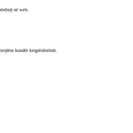
ërdrejt në web.
mbrojtëse kundër keqpërdorimit.