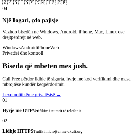
🇽🇰 🇦🇱 🇩🇪 🇨🇭 🇺🇸 🇬🇧
04
Një llogari, çdo pajisje
Vazhdo bisedën në Windows, Android, iPhone, Mac, Linux ose
drejtpërdrejt në web.
Windows
Android
iPhone
Web
Privatësi dhe kontroll
Biseda që mbeten mes jush.
Call Free përdor lidhje të sigurta, hyrje me kod verifikimi dhe masa
mbrojtëse kundër keqpërdorimit.
Lexo politikën e privatësisë →
01
Hyrje me OTP
Verifikim i numrit të telefonit
02
Lidhje HTTPS
Trafik i mbrojtur me okult.org