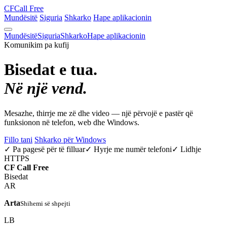
CF
Call Free
Mundësitë
Siguria
Shkarko
Hape aplikacionin
Mundësitë
Siguria
Shkarko
Hape aplikacionin
Komunikim pa kufij
Bisedat e tua.
Në një vend.
Mesazhe, thirrje me zë dhe video — një përvojë e pastër që
funksionon në telefon, web dhe Windows.
Fillo tani
Shkarko për Windows
✓ Pa pagesë për të filluar
✓ Hyrje me numër telefoni
✓ Lidhje
HTTPS
CF
Call Free
Bisedat
AR
Arta
Shihemi së shpejti
LB