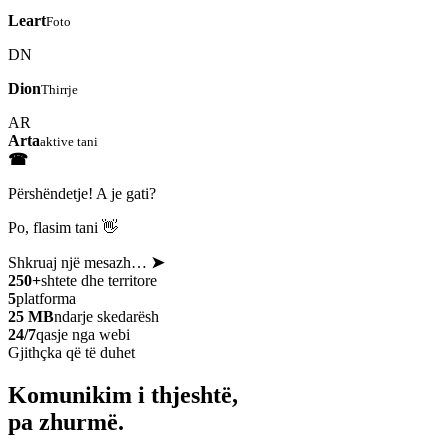
Leart
Foto
DN
Dion
Thirrje
AR
Arta
aktive tani
☎
Përshëndetje! A je gati?
Po, flasim tani 👋
Shkruaj një mesazh…
➤
250+
shtete dhe territore
5
platforma
25 MB
ndarje skedarësh
24/7
qasje nga webi
Gjithçka që të duhet
Komunikim i thjeshtë,
pa zhurmë.