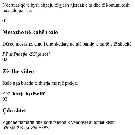
Ndërtuar që të hysh shpejt, të gjesh njerëzit e tu dhe të komunikosh
nga çdo pajisje.
01
Mesazhe në kohë reale
Dërgo mesazhe, emoji dhe skedarë në një pamje të qartë e të shpejtë.
Përshëndetje 👋
Si je sot?
02
Zë dhe video
Kalo nga biseda te thirrja me një prekje.
AR
Thirrje hyrëse
☎
03
Çdo shtet
Zgjidhe flamurin dhe kodi telefonik vendoset automatikisht —
përfshirë Kosovën +383.