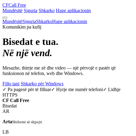
CF
Call Free
Mundësitë
Siguria
Shkarko
Hape aplikacionin
Mundësitë
Siguria
Shkarko
Hape aplikacionin
Komunikim pa kufij
Bisedat e tua.
Në një vend.
Mesazhe, thirrje me zë dhe video — një përvojë e pastër që
funksionon në telefon, web dhe Windows.
Fillo tani
Shkarko për Windows
✓ Pa pagesë për të filluar
✓ Hyrje me numër telefoni
✓ Lidhje
HTTPS
CF
Call Free
Bisedat
AR
Arta
Shihemi së shpejti
LB