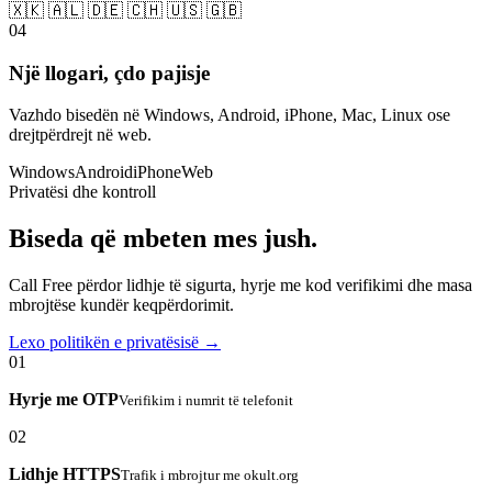
🇽🇰 🇦🇱 🇩🇪 🇨🇭 🇺🇸 🇬🇧
04
Një llogari, çdo pajisje
Vazhdo bisedën në Windows, Android, iPhone, Mac, Linux ose
drejtpërdrejt në web.
Windows
Android
iPhone
Web
Privatësi dhe kontroll
Biseda që mbeten mes jush.
Call Free përdor lidhje të sigurta, hyrje me kod verifikimi dhe masa
mbrojtëse kundër keqpërdorimit.
Lexo politikën e privatësisë →
01
Hyrje me OTP
Verifikim i numrit të telefonit
02
Lidhje HTTPS
Trafik i mbrojtur me okult.org