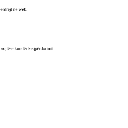
ërdrejt në web.
mbrojtëse kundër keqpërdorimit.