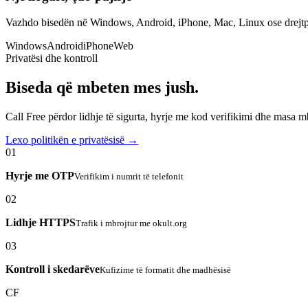
Vazhdo bisedën në Windows, Android, iPhone, Mac, Linux ose drejtp
Windows
Android
iPhone
Web
Privatësi dhe kontroll
Biseda që mbeten mes jush.
Call Free përdor lidhje të sigurta, hyrje me kod verifikimi dhe masa 
Lexo politikën e privatësisë →
01
Hyrje me OTP
Verifikim i numrit të telefonit
02
Lidhje HTTPS
Trafik i mbrojtur me okult.org
03
Kontroll i skedarëve
Kufizime të formatit dhe madhësisë
CF