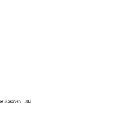
hirë Kosovën +383.