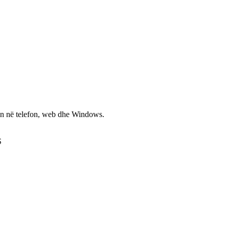
non në telefon, web dhe Windows.
S