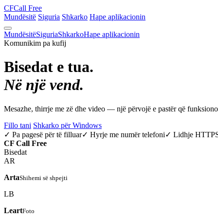
CF
Call Free
Mundësitë
Siguria
Shkarko
Hape aplikacionin
Mundësitë
Siguria
Shkarko
Hape aplikacionin
Komunikim pa kufij
Bisedat e tua.
Në një vend.
Mesazhe, thirrje me zë dhe video — një përvojë e pastër që funksio
Fillo tani
Shkarko për Windows
✓ Pa pagesë për të filluar
✓ Hyrje me numër telefoni
✓ Lidhje HTTP
CF
Call Free
Bisedat
AR
Arta
Shihemi së shpejti
LB
Leart
Foto