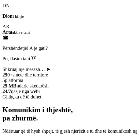
DN
Dion
Thirrje
AR
Arta
aktive tani
☎
Përshëndetje! A je gati?
Po, flasim tani 👋
Shkruaj një mesazh…
➤
250+
shtete dhe territore
5
platforma
25 MB
ndarje skedarësh
24/7
qasje nga webi
Gjithçka që të duhet
Komunikim i thjeshtë,
pa zhurmë.
Ndërtuar që të hysh shpejt, të gjesh njerëzit e tu dhe të komunikosh ng