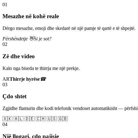
01
Mesazhe në kohë reale
Dërgo mesazhe, emoji dhe skedarë në një pamje të qartë e të shpejtë.
Përshëndetje 👋
Si je sot?
02
Zë dhe video
Kalo nga biseda te thirrja me një prekje.
AR
Thirrje hyrëse
☎
03
Çdo shtet
Zgjidhe flamurin dhe kodi telefonik vendoset automatikisht — përfs
🇽🇰 🇦🇱 🇩🇪 🇨🇭 🇺🇸 🇬🇧
04
Një llogari, çdo pajisje