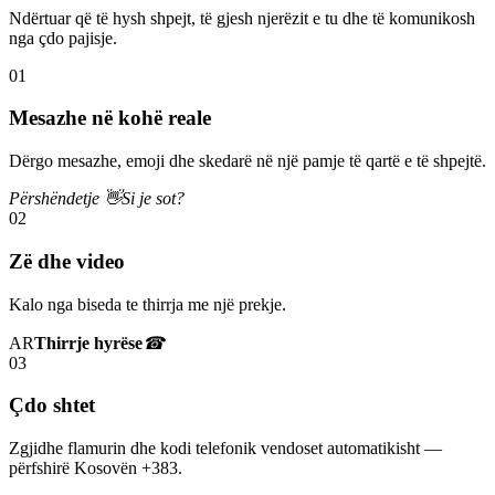
Ndërtuar që të hysh shpejt, të gjesh njerëzit e tu dhe të komunikosh
nga çdo pajisje.
01
Mesazhe në kohë reale
Dërgo mesazhe, emoji dhe skedarë në një pamje të qartë e të shpejtë.
Përshëndetje 👋
Si je sot?
02
Zë dhe video
Kalo nga biseda te thirrja me një prekje.
AR
Thirrje hyrëse
☎
03
Çdo shtet
Zgjidhe flamurin dhe kodi telefonik vendoset automatikisht —
përfshirë Kosovën +383.