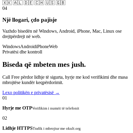
🇽🇰 🇦🇱 🇩🇪 🇨🇭 🇺🇸 🇬🇧
04
Një llogari, çdo pajisje
Vazhdo bisedën në Windows, Android, iPhone, Mac, Linux ose
drejtpërdrejt në web.
Windows
Android
iPhone
Web
Privatësi dhe kontroll
Biseda që mbeten mes jush.
Call Free përdor lidhje të sigurta, hyrje me kod verifikimi dhe masa
mbrojtëse kundër keqpërdorimit.
Lexo politikën e privatësisë →
01
Hyrje me OTP
Verifikim i numrit të telefonit
02
Lidhje HTTPS
Trafik i mbrojtur me okult.org