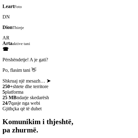
Leart
Foto
DN
Dion
Thirrje
AR
Arta
aktive tani
☎
Përshëndetje! A je gati?
Po, flasim tani 👋
Shkruaj një mesazh…
➤
250+
shtete dhe territore
5
platforma
25 MB
ndarje skedarësh
24/7
qasje nga webi
Gjithçka që të duhet
Komunikim i thjeshtë,
pa zhurmë.