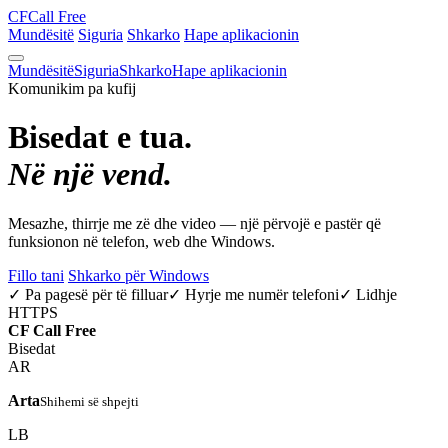
CF
Call Free
Mundësitë
Siguria
Shkarko
Hape aplikacionin
Mundësitë
Siguria
Shkarko
Hape aplikacionin
Komunikim pa kufij
Bisedat e tua.
Në një vend.
Mesazhe, thirrje me zë dhe video — një përvojë e pastër që
funksionon në telefon, web dhe Windows.
Fillo tani
Shkarko për Windows
✓ Pa pagesë për të filluar
✓ Hyrje me numër telefoni
✓ Lidhje
HTTPS
CF
Call Free
Bisedat
AR
Arta
Shihemi së shpejti
LB