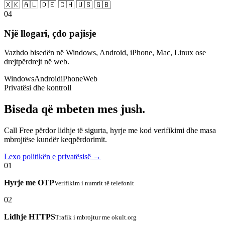
🇽🇰 🇦🇱 🇩🇪 🇨🇭 🇺🇸 🇬🇧
04
Një llogari, çdo pajisje
Vazhdo bisedën në Windows, Android, iPhone, Mac, Linux ose
drejtpërdrejt në web.
Windows
Android
iPhone
Web
Privatësi dhe kontroll
Biseda që mbeten mes jush.
Call Free përdor lidhje të sigurta, hyrje me kod verifikimi dhe masa
mbrojtëse kundër keqpërdorimit.
Lexo politikën e privatësisë →
01
Hyrje me OTP
Verifikim i numrit të telefonit
02
Lidhje HTTPS
Trafik i mbrojtur me okult.org