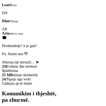
Leart
Foto
DN
Dion
Thirrje
AR
Arta
aktive tani
☎
Përshëndetje! A je gati?
Po, flasim tani 👋
Shkruaj një mesazh…
➤
250+
shtete dhe territore
5
platforma
25 MB
ndarje skedarësh
24/7
qasje nga webi
Gjithçka që të duhet
Komunikim i thjeshtë,
pa zhurmë.