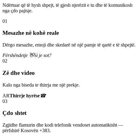
Ndërtuar që të hysh shpejt, të gjesh njerëzit e tu dhe të komunikosh
nga çdo pajisje.
01
Mesazhe në kohë reale
Dërgo mesazhe, emoji dhe skedarë në një pamje të qartë e të shpejtë.
Përshëndetje 👋
Si je sot?
02
Zë dhe video
Kalo nga biseda te thirrja me një prekje.
AR
Thirrje hyrëse
☎
03
Çdo shtet
Zgjidhe flamurin dhe kodi telefonik vendoset automatikisht —
përfshirë Kosovën +383.