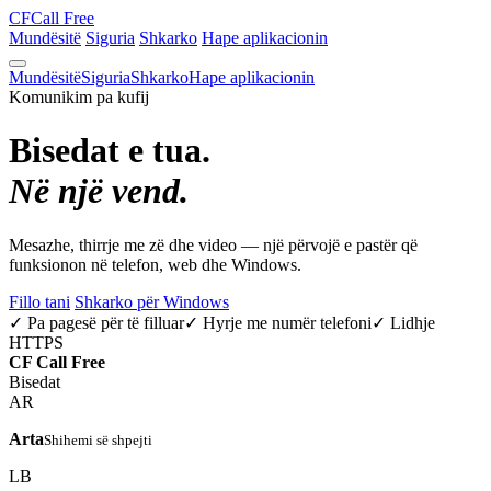
CF
Call Free
Mundësitë
Siguria
Shkarko
Hape aplikacionin
Mundësitë
Siguria
Shkarko
Hape aplikacionin
Komunikim pa kufij
Bisedat e tua.
Në një vend.
Mesazhe, thirrje me zë dhe video — një përvojë e pastër që
funksionon në telefon, web dhe Windows.
Fillo tani
Shkarko për Windows
✓ Pa pagesë për të filluar
✓ Hyrje me numër telefoni
✓ Lidhje
HTTPS
CF
Call Free
Bisedat
AR
Arta
Shihemi së shpejti
LB