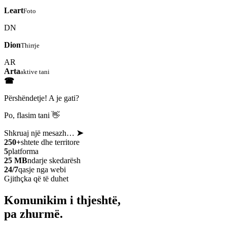
Leart
Foto
DN
Dion
Thirrje
AR
Arta
aktive tani
☎
Përshëndetje! A je gati?
Po, flasim tani 👋
Shkruaj një mesazh…
➤
250+
shtete dhe territore
5
platforma
25 MB
ndarje skedarësh
24/7
qasje nga webi
Gjithçka që të duhet
Komunikim i thjeshtë,
pa zhurmë.