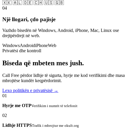
🇽🇰 🇦🇱 🇩🇪 🇨🇭 🇺🇸 🇬🇧
04
Një llogari, çdo pajisje
Vazhdo bisedën në Windows, Android, iPhone, Mac, Linux ose
drejtpërdrejt në web.
Windows
Android
iPhone
Web
Privatësi dhe kontroll
Biseda që mbeten mes jush.
Call Free përdor lidhje të sigurta, hyrje me kod verifikimi dhe masa
mbrojtëse kundër keqpërdorimit.
Lexo politikën e privatësisë →
01
Hyrje me OTP
Verifikim i numrit të telefonit
02
Lidhje HTTPS
Trafik i mbrojtur me okult.org