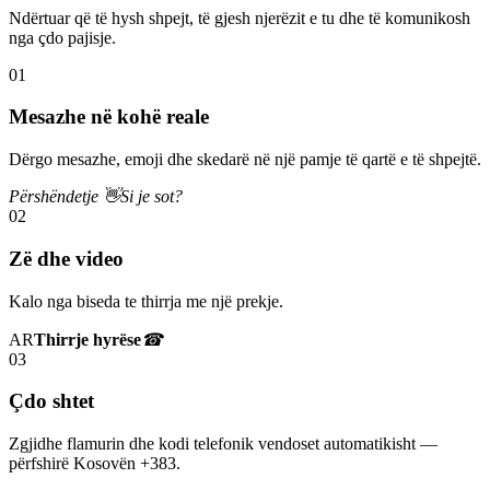
Ndërtuar që të hysh shpejt, të gjesh njerëzit e tu dhe të komunikosh
nga çdo pajisje.
01
Mesazhe në kohë reale
Dërgo mesazhe, emoji dhe skedarë në një pamje të qartë e të shpejtë.
Përshëndetje 👋
Si je sot?
02
Zë dhe video
Kalo nga biseda te thirrja me një prekje.
AR
Thirrje hyrëse
☎
03
Çdo shtet
Zgjidhe flamurin dhe kodi telefonik vendoset automatikisht —
përfshirë Kosovën +383.