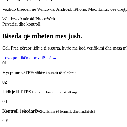
Vazhdo bisedën në Windows, Android, iPhone, Mac, Linux ose drejtp
Windows
Android
iPhone
Web
Privatësi dhe kontroll
Biseda që mbeten mes jush.
Call Free përdor lidhje të sigurta, hyrje me kod verifikimi dhe masa 
Lexo politikën e privatësisë →
01
Hyrje me OTP
Verifikim i numrit të telefonit
02
Lidhje HTTPS
Trafik i mbrojtur me okult.org
03
Kontroll i skedarëve
Kufizime të formatit dhe madhësisë
CF