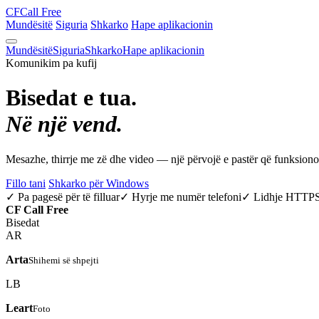
CF
Call Free
Mundësitë
Siguria
Shkarko
Hape aplikacionin
Mundësitë
Siguria
Shkarko
Hape aplikacionin
Komunikim pa kufij
Bisedat e tua.
Në një vend.
Mesazhe, thirrje me zë dhe video — një përvojë e pastër që funksio
Fillo tani
Shkarko për Windows
✓ Pa pagesë për të filluar
✓ Hyrje me numër telefoni
✓ Lidhje HTTP
CF
Call Free
Bisedat
AR
Arta
Shihemi së shpejti
LB
Leart
Foto