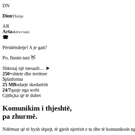
DN
Dion
Thirrje
AR
Arta
aktive tani
☎
Përshëndetje! A je gati?
Po, flasim tani 👋
Shkruaj një mesazh…
➤
250+
shtete dhe territore
5
platforma
25 MB
ndarje skedarësh
24/7
qasje nga webi
Gjithçka që të duhet
Komunikim i thjeshtë,
pa zhurmë.
Ndërtuar që të hysh shpejt, të gjesh njerëzit e tu dhe të komunikosh ng