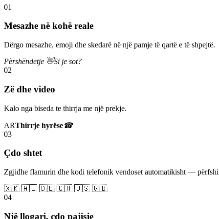
01
Mesazhe në kohë reale
Dërgo mesazhe, emoji dhe skedarë në një pamje të qartë e të shpejtë.
Përshëndetje 👋
Si je sot?
02
Zë dhe video
Kalo nga biseda te thirrja me një prekje.
AR
Thirrje hyrëse
☎
03
Çdo shtet
Zgjidhe flamurin dhe kodi telefonik vendoset automatikisht — përfs
🇽🇰 🇦🇱 🇩🇪 🇨🇭 🇺🇸 🇬🇧
04
Një llogari, çdo pajisje