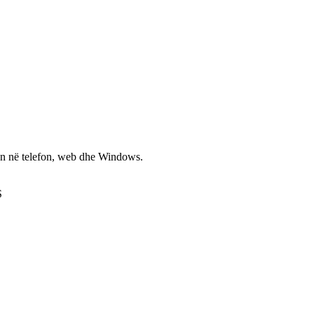
non në telefon, web dhe Windows.
S