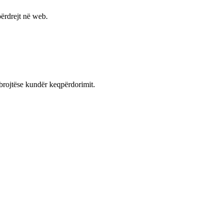
ërdrejt në web.
mbrojtëse kundër keqpërdorimit.