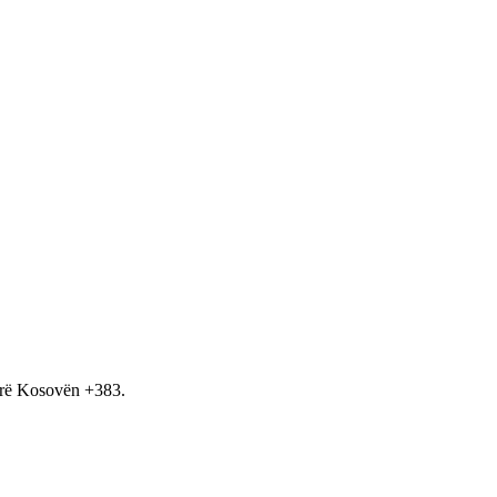
hirë Kosovën +383.