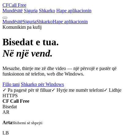
CF
Call Free
Mundësitë
Siguria
Shkarko
Hape aplikacionin
Mundësitë
Siguria
Shkarko
Hape aplikacionin
Komunikim pa kufij
Bisedat e tua.
Në një vend.
Mesazhe, thirrje me zë dhe video — një përvojë e pastër që
funksionon në telefon, web dhe Windows.
Fillo tani
Shkarko për Windows
✓ Pa pagesë për të filluar
✓ Hyrje me numër telefoni
✓ Lidhje
HTTPS
CF
Call Free
Bisedat
AR
Arta
Shihemi së shpejti
LB