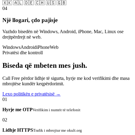
🇽🇰 🇦🇱 🇩🇪 🇨🇭 🇺🇸 🇬🇧
04
Një llogari, çdo pajisje
Vazhdo bisedën në Windows, Android, iPhone, Mac, Linux ose
drejtpërdrejt në web.
Windows
Android
iPhone
Web
Privatësi dhe kontroll
Biseda që mbeten mes jush.
Call Free përdor lidhje të sigurta, hyrje me kod verifikimi dhe masa
mbrojtëse kundër keqpërdorimit.
Lexo politikën e privatësisë →
01
Hyrje me OTP
Verifikim i numrit të telefonit
02
Lidhje HTTPS
Trafik i mbrojtur me okult.org