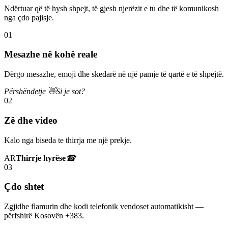
Ndërtuar që të hysh shpejt, të gjesh njerëzit e tu dhe të komunikosh
nga çdo pajisje.
01
Mesazhe në kohë reale
Dërgo mesazhe, emoji dhe skedarë në një pamje të qartë e të shpejtë.
Përshëndetje 👋
Si je sot?
02
Zë dhe video
Kalo nga biseda te thirrja me një prekje.
AR
Thirrje hyrëse
☎
03
Çdo shtet
Zgjidhe flamurin dhe kodi telefonik vendoset automatikisht —
përfshirë Kosovën +383.