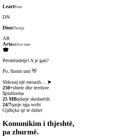
Leart
Foto
DN
Dion
Thirrje
AR
Arta
aktive tani
☎
Përshëndetje! A je gati?
Po, flasim tani 👋
Shkruaj një mesazh…
➤
250+
shtete dhe territore
5
platforma
25 MB
ndarje skedarësh
24/7
qasje nga webi
Gjithçka që të duhet
Komunikim i thjeshtë,
pa zhurmë.