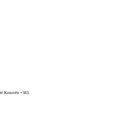
hirë Kosovën +383.