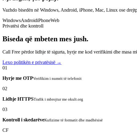
Vazhdo bisedën në Windows, Android, iPhone, Mac, Linux ose drejtp
Windows
Android
iPhone
Web
Privatësi dhe kontroll
Biseda që mbeten mes jush.
Call Free përdor lidhje të sigurta, hyrje me kod verifikimi dhe masa 
Lexo politikën e privatësisë →
01
Hyrje me OTP
Verifikim i numrit të telefonit
02
Lidhje HTTPS
Trafik i mbrojtur me okult.org
03
Kontroll i skedarëve
Kufizime të formatit dhe madhësisë
CF