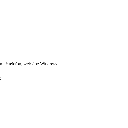
non në telefon, web dhe Windows.
S