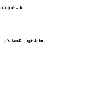
ërdrejt në web.
mbrojtëse kundër keqpërdorimit.