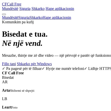
CF
Call Free
Mundësitë
Siguria
Shkarko
Hape aplikacionin
Mundësitë
Siguria
Shkarko
Hape aplikacionin
Komunikim pa kufij
Bisedat e tua.
Në një vend.
Mesazhe, thirrje me zë dhe video — një përvojë e pastër që funksio
Fillo tani
Shkarko për Windows
✓ Pa pagesë për të filluar
✓ Hyrje me numër telefoni
✓ Lidhje HTTP
CF
Call Free
Bisedat
AR
Arta
Shihemi së shpejti
LB
Leart
Foto