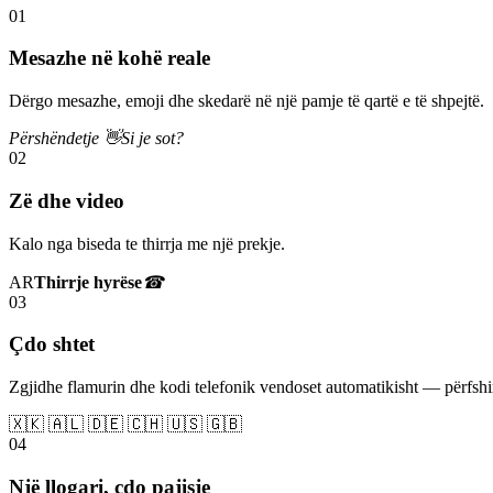
01
Mesazhe në kohë reale
Dërgo mesazhe, emoji dhe skedarë në një pamje të qartë e të shpejtë.
Përshëndetje 👋
Si je sot?
02
Zë dhe video
Kalo nga biseda te thirrja me një prekje.
AR
Thirrje hyrëse
☎
03
Çdo shtet
Zgjidhe flamurin dhe kodi telefonik vendoset automatikisht — përfs
🇽🇰 🇦🇱 🇩🇪 🇨🇭 🇺🇸 🇬🇧
04
Një llogari, çdo pajisje