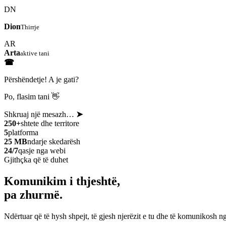
DN
Dion
Thirrje
AR
Arta
aktive tani
☎
Përshëndetje! A je gati?
Po, flasim tani 👋
Shkruaj një mesazh…
➤
250+
shtete dhe territore
5
platforma
25 MB
ndarje skedarësh
24/7
qasje nga webi
Gjithçka që të duhet
Komunikim i thjeshtë,
pa zhurmë.
Ndërtuar që të hysh shpejt, të gjesh njerëzit e tu dhe të komunikosh ng