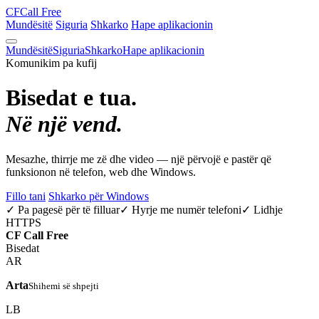
CF
Call Free
Mundësitë
Siguria
Shkarko
Hape aplikacionin
Mundësitë
Siguria
Shkarko
Hape aplikacionin
Komunikim pa kufij
Bisedat e tua.
Në një vend.
Mesazhe, thirrje me zë dhe video — një përvojë e pastër që
funksionon në telefon, web dhe Windows.
Fillo tani
Shkarko për Windows
✓ Pa pagesë për të filluar
✓ Hyrje me numër telefoni
✓ Lidhje
HTTPS
CF
Call Free
Bisedat
AR
Arta
Shihemi së shpejti
LB