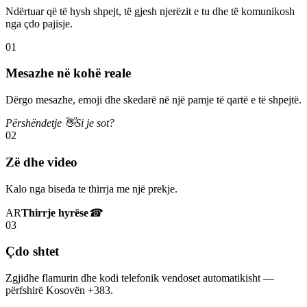
Ndërtuar që të hysh shpejt, të gjesh njerëzit e tu dhe të komunikosh
nga çdo pajisje.
01
Mesazhe në kohë reale
Dërgo mesazhe, emoji dhe skedarë në një pamje të qartë e të shpejtë.
Përshëndetje 👋
Si je sot?
02
Zë dhe video
Kalo nga biseda te thirrja me një prekje.
AR
Thirrje hyrëse
☎
03
Çdo shtet
Zgjidhe flamurin dhe kodi telefonik vendoset automatikisht —
përfshirë Kosovën +383.