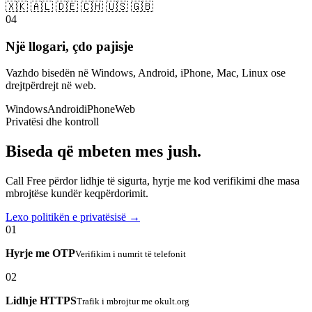
🇽🇰 🇦🇱 🇩🇪 🇨🇭 🇺🇸 🇬🇧
04
Një llogari, çdo pajisje
Vazhdo bisedën në Windows, Android, iPhone, Mac, Linux ose
drejtpërdrejt në web.
Windows
Android
iPhone
Web
Privatësi dhe kontroll
Biseda që mbeten mes jush.
Call Free përdor lidhje të sigurta, hyrje me kod verifikimi dhe masa
mbrojtëse kundër keqpërdorimit.
Lexo politikën e privatësisë →
01
Hyrje me OTP
Verifikim i numrit të telefonit
02
Lidhje HTTPS
Trafik i mbrojtur me okult.org