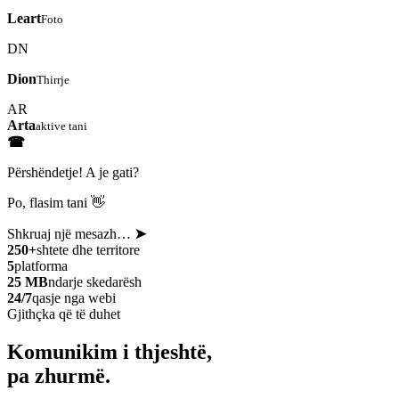
Leart
Foto
DN
Dion
Thirrje
AR
Arta
aktive tani
☎
Përshëndetje! A je gati?
Po, flasim tani 👋
Shkruaj një mesazh…
➤
250+
shtete dhe territore
5
platforma
25 MB
ndarje skedarësh
24/7
qasje nga webi
Gjithçka që të duhet
Komunikim i thjeshtë,
pa zhurmë.