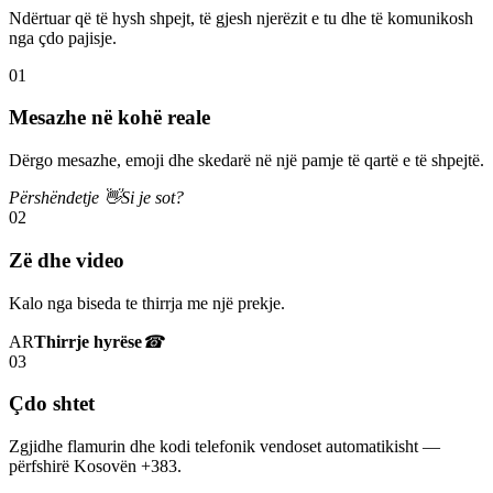
Ndërtuar që të hysh shpejt, të gjesh njerëzit e tu dhe të komunikosh
nga çdo pajisje.
01
Mesazhe në kohë reale
Dërgo mesazhe, emoji dhe skedarë në një pamje të qartë e të shpejtë.
Përshëndetje 👋
Si je sot?
02
Zë dhe video
Kalo nga biseda te thirrja me një prekje.
AR
Thirrje hyrëse
☎
03
Çdo shtet
Zgjidhe flamurin dhe kodi telefonik vendoset automatikisht —
përfshirë Kosovën +383.