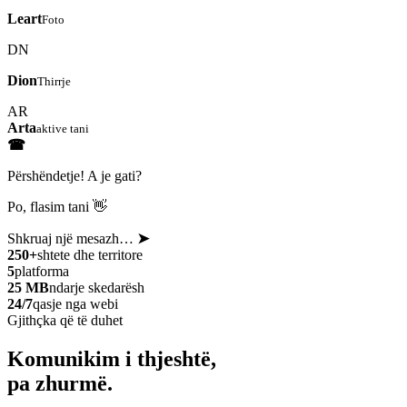
Leart
Foto
DN
Dion
Thirrje
AR
Arta
aktive tani
☎
Përshëndetje! A je gati?
Po, flasim tani 👋
Shkruaj një mesazh…
➤
250+
shtete dhe territore
5
platforma
25 MB
ndarje skedarësh
24/7
qasje nga webi
Gjithçka që të duhet
Komunikim i thjeshtë,
pa zhurmë.