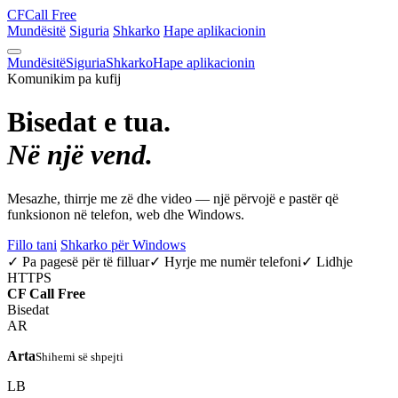
CF
Call Free
Mundësitë
Siguria
Shkarko
Hape aplikacionin
Mundësitë
Siguria
Shkarko
Hape aplikacionin
Komunikim pa kufij
Bisedat e tua.
Në një vend.
Mesazhe, thirrje me zë dhe video — një përvojë e pastër që
funksionon në telefon, web dhe Windows.
Fillo tani
Shkarko për Windows
✓ Pa pagesë për të filluar
✓ Hyrje me numër telefoni
✓ Lidhje
HTTPS
CF
Call Free
Bisedat
AR
Arta
Shihemi së shpejti
LB