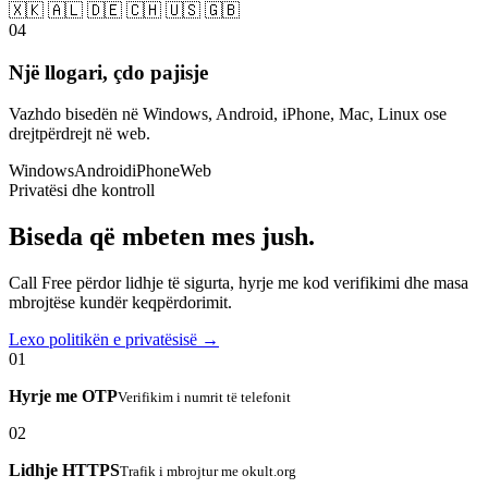
🇽🇰 🇦🇱 🇩🇪 🇨🇭 🇺🇸 🇬🇧
04
Një llogari, çdo pajisje
Vazhdo bisedën në Windows, Android, iPhone, Mac, Linux ose
drejtpërdrejt në web.
Windows
Android
iPhone
Web
Privatësi dhe kontroll
Biseda që mbeten mes jush.
Call Free përdor lidhje të sigurta, hyrje me kod verifikimi dhe masa
mbrojtëse kundër keqpërdorimit.
Lexo politikën e privatësisë →
01
Hyrje me OTP
Verifikim i numrit të telefonit
02
Lidhje HTTPS
Trafik i mbrojtur me okult.org