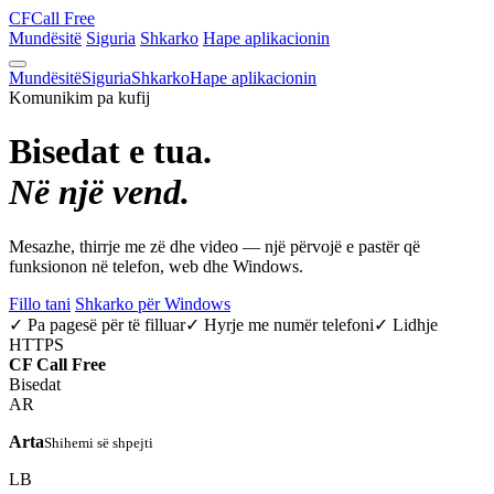
CF
Call Free
Mundësitë
Siguria
Shkarko
Hape aplikacionin
Mundësitë
Siguria
Shkarko
Hape aplikacionin
Komunikim pa kufij
Bisedat e tua.
Në një vend.
Mesazhe, thirrje me zë dhe video — një përvojë e pastër që
funksionon në telefon, web dhe Windows.
Fillo tani
Shkarko për Windows
✓ Pa pagesë për të filluar
✓ Hyrje me numër telefoni
✓ Lidhje
HTTPS
CF
Call Free
Bisedat
AR
Arta
Shihemi së shpejti
LB