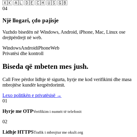
🇽🇰 🇦🇱 🇩🇪 🇨🇭 🇺🇸 🇬🇧
04
Një llogari, çdo pajisje
Vazhdo bisedën në Windows, Android, iPhone, Mac, Linux ose
drejtpërdrejt në web.
Windows
Android
iPhone
Web
Privatësi dhe kontroll
Biseda që mbeten mes jush.
Call Free përdor lidhje të sigurta, hyrje me kod verifikimi dhe masa
mbrojtëse kundër keqpërdorimit.
Lexo politikën e privatësisë →
01
Hyrje me OTP
Verifikim i numrit të telefonit
02
Lidhje HTTPS
Trafik i mbrojtur me okult.org