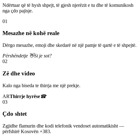
Ndërtuar që të hysh shpejt, të gjesh njerëzit e tu dhe të komunikosh
nga çdo pajisje.
01
Mesazhe në kohë reale
Dërgo mesazhe, emoji dhe skedarë në një pamje të qartë e të shpejtë.
Përshëndetje 👋
Si je sot?
02
Zë dhe video
Kalo nga biseda te thirrja me një prekje.
AR
Thirrje hyrëse
☎
03
Çdo shtet
Zgjidhe flamurin dhe kodi telefonik vendoset automatikisht —
përfshirë Kosovën +383.