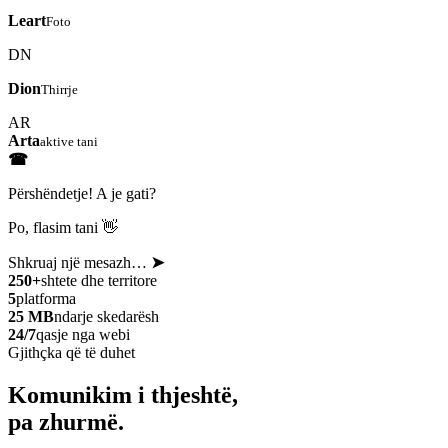
Leart
Foto
DN
Dion
Thirrje
AR
Arta
aktive tani
☎
Përshëndetje! A je gati?
Po, flasim tani 👋
Shkruaj një mesazh…
➤
250+
shtete dhe territore
5
platforma
25 MB
ndarje skedarësh
24/7
qasje nga webi
Gjithçka që të duhet
Komunikim i thjeshtë,
pa zhurmë.