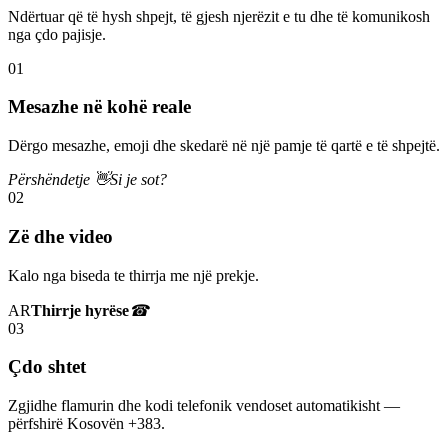
Ndërtuar që të hysh shpejt, të gjesh njerëzit e tu dhe të komunikosh
nga çdo pajisje.
01
Mesazhe në kohë reale
Dërgo mesazhe, emoji dhe skedarë në një pamje të qartë e të shpejtë.
Përshëndetje 👋
Si je sot?
02
Zë dhe video
Kalo nga biseda te thirrja me një prekje.
AR
Thirrje hyrëse
☎
03
Çdo shtet
Zgjidhe flamurin dhe kodi telefonik vendoset automatikisht —
përfshirë Kosovën +383.