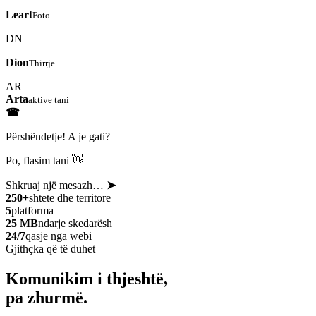
Leart
Foto
DN
Dion
Thirrje
AR
Arta
aktive tani
☎
Përshëndetje! A je gati?
Po, flasim tani 👋
Shkruaj një mesazh…
➤
250+
shtete dhe territore
5
platforma
25 MB
ndarje skedarësh
24/7
qasje nga webi
Gjithçka që të duhet
Komunikim i thjeshtë,
pa zhurmë.