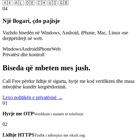
🇽🇰 🇦🇱 🇩🇪 🇨🇭 🇺🇸 🇬🇧
04
Një llogari, çdo pajisje
Vazhdo bisedën në Windows, Android, iPhone, Mac, Linux ose
drejtpërdrejt në web.
Windows
Android
iPhone
Web
Privatësi dhe kontroll
Biseda që mbeten mes jush.
Call Free përdor lidhje të sigurta, hyrje me kod verifikimi dhe masa
mbrojtëse kundër keqpërdorimit.
Lexo politikën e privatësisë →
01
Hyrje me OTP
Verifikim i numrit të telefonit
02
Lidhje HTTPS
Trafik i mbrojtur me okult.org