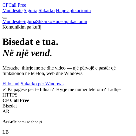
CF
Call Free
Mundësitë
Siguria
Shkarko
Hape aplikacionin
Mundësitë
Siguria
Shkarko
Hape aplikacionin
Komunikim pa kufij
Bisedat e tua.
Në një vend.
Mesazhe, thirrje me zë dhe video — një përvojë e pastër që
funksionon në telefon, web dhe Windows.
Fillo tani
Shkarko për Windows
✓ Pa pagesë për të filluar
✓ Hyrje me numër telefoni
✓ Lidhje
HTTPS
CF
Call Free
Bisedat
AR
Arta
Shihemi së shpejti
LB