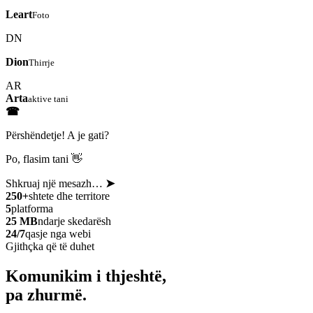
Leart
Foto
DN
Dion
Thirrje
AR
Arta
aktive tani
☎
Përshëndetje! A je gati?
Po, flasim tani 👋
Shkruaj një mesazh…
➤
250+
shtete dhe territore
5
platforma
25 MB
ndarje skedarësh
24/7
qasje nga webi
Gjithçka që të duhet
Komunikim i thjeshtë,
pa zhurmë.