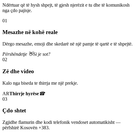
Ndërtuar që të hysh shpejt, të gjesh njerëzit e tu dhe të komunikosh
nga çdo pajisje.
01
Mesazhe në kohë reale
Dërgo mesazhe, emoji dhe skedarë në një pamje të qartë e të shpejtë.
Përshëndetje 👋
Si je sot?
02
Zë dhe video
Kalo nga biseda te thirrja me një prekje.
AR
Thirrje hyrëse
☎
03
Çdo shtet
Zgjidhe flamurin dhe kodi telefonik vendoset automatikisht —
përfshirë Kosovën +383.