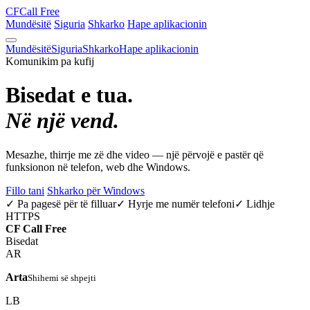
CF
Call Free
Mundësitë
Siguria
Shkarko
Hape aplikacionin
Mundësitë
Siguria
Shkarko
Hape aplikacionin
Komunikim pa kufij
Bisedat e tua.
Në një vend.
Mesazhe, thirrje me zë dhe video — një përvojë e pastër që
funksionon në telefon, web dhe Windows.
Fillo tani
Shkarko për Windows
✓ Pa pagesë për të filluar
✓ Hyrje me numër telefoni
✓ Lidhje
HTTPS
CF
Call Free
Bisedat
AR
Arta
Shihemi së shpejti
LB