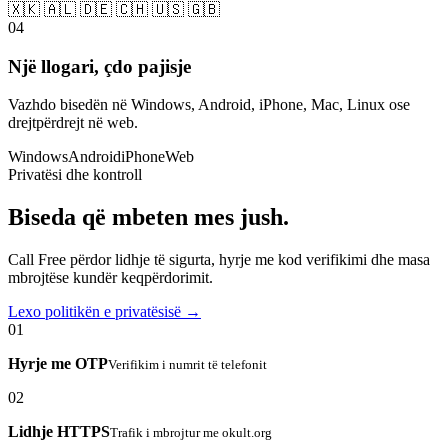
🇽🇰 🇦🇱 🇩🇪 🇨🇭 🇺🇸 🇬🇧
04
Një llogari, çdo pajisje
Vazhdo bisedën në Windows, Android, iPhone, Mac, Linux ose
drejtpërdrejt në web.
Windows
Android
iPhone
Web
Privatësi dhe kontroll
Biseda që mbeten mes jush.
Call Free përdor lidhje të sigurta, hyrje me kod verifikimi dhe masa
mbrojtëse kundër keqpërdorimit.
Lexo politikën e privatësisë →
01
Hyrje me OTP
Verifikim i numrit të telefonit
02
Lidhje HTTPS
Trafik i mbrojtur me okult.org