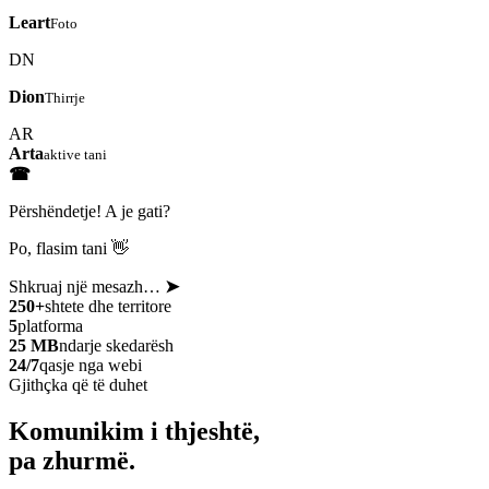
Leart
Foto
DN
Dion
Thirrje
AR
Arta
aktive tani
☎
Përshëndetje! A je gati?
Po, flasim tani 👋
Shkruaj një mesazh…
➤
250+
shtete dhe territore
5
platforma
25 MB
ndarje skedarësh
24/7
qasje nga webi
Gjithçka që të duhet
Komunikim i thjeshtë,
pa zhurmë.