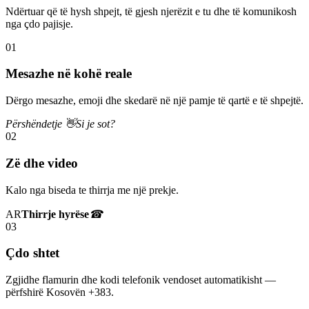
Ndërtuar që të hysh shpejt, të gjesh njerëzit e tu dhe të komunikosh
nga çdo pajisje.
01
Mesazhe në kohë reale
Dërgo mesazhe, emoji dhe skedarë në një pamje të qartë e të shpejtë.
Përshëndetje 👋
Si je sot?
02
Zë dhe video
Kalo nga biseda te thirrja me një prekje.
AR
Thirrje hyrëse
☎
03
Çdo shtet
Zgjidhe flamurin dhe kodi telefonik vendoset automatikisht —
përfshirë Kosovën +383.