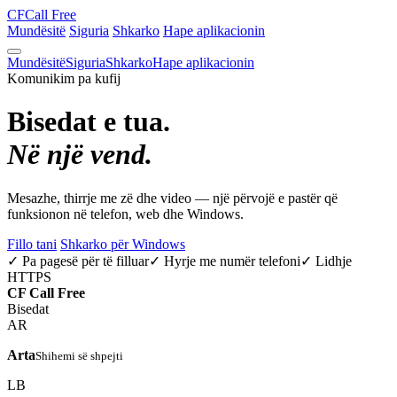
CF
Call Free
Mundësitë
Siguria
Shkarko
Hape aplikacionin
Mundësitë
Siguria
Shkarko
Hape aplikacionin
Komunikim pa kufij
Bisedat e tua.
Në një vend.
Mesazhe, thirrje me zë dhe video — një përvojë e pastër që
funksionon në telefon, web dhe Windows.
Fillo tani
Shkarko për Windows
✓ Pa pagesë për të filluar
✓ Hyrje me numër telefoni
✓ Lidhje
HTTPS
CF
Call Free
Bisedat
AR
Arta
Shihemi së shpejti
LB