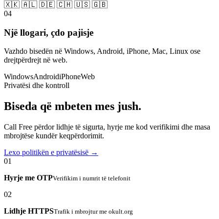
🇽🇰 🇦🇱 🇩🇪 🇨🇭 🇺🇸 🇬🇧
04
Një llogari, çdo pajisje
Vazhdo bisedën në Windows, Android, iPhone, Mac, Linux ose
drejtpërdrejt në web.
Windows
Android
iPhone
Web
Privatësi dhe kontroll
Biseda që mbeten mes jush.
Call Free përdor lidhje të sigurta, hyrje me kod verifikimi dhe masa
mbrojtëse kundër keqpërdorimit.
Lexo politikën e privatësisë →
01
Hyrje me OTP
Verifikim i numrit të telefonit
02
Lidhje HTTPS
Trafik i mbrojtur me okult.org