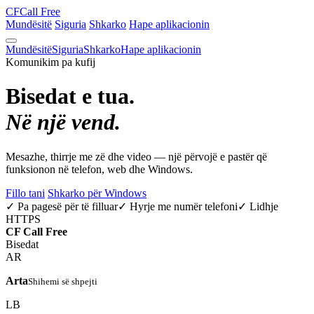
CF
Call Free
Mundësitë
Siguria
Shkarko
Hape aplikacionin
Mundësitë
Siguria
Shkarko
Hape aplikacionin
Komunikim pa kufij
Bisedat e tua.
Në një vend.
Mesazhe, thirrje me zë dhe video — një përvojë e pastër që
funksionon në telefon, web dhe Windows.
Fillo tani
Shkarko për Windows
✓ Pa pagesë për të filluar
✓ Hyrje me numër telefoni
✓ Lidhje
HTTPS
CF
Call Free
Bisedat
AR
Arta
Shihemi së shpejti
LB