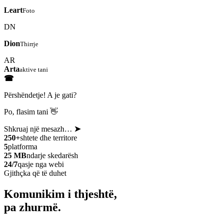
Leart
Foto
DN
Dion
Thirrje
AR
Arta
aktive tani
☎
Përshëndetje! A je gati?
Po, flasim tani 👋
Shkruaj një mesazh…
➤
250+
shtete dhe territore
5
platforma
25 MB
ndarje skedarësh
24/7
qasje nga webi
Gjithçka që të duhet
Komunikim i thjeshtë,
pa zhurmë.