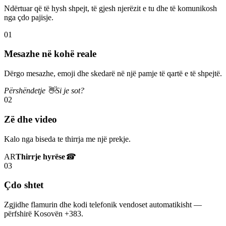
Ndërtuar që të hysh shpejt, të gjesh njerëzit e tu dhe të komunikosh
nga çdo pajisje.
01
Mesazhe në kohë reale
Dërgo mesazhe, emoji dhe skedarë në një pamje të qartë e të shpejtë.
Përshëndetje 👋
Si je sot?
02
Zë dhe video
Kalo nga biseda te thirrja me një prekje.
AR
Thirrje hyrëse
☎
03
Çdo shtet
Zgjidhe flamurin dhe kodi telefonik vendoset automatikisht —
përfshirë Kosovën +383.