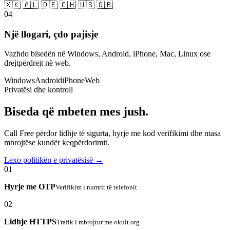
🇽🇰 🇦🇱 🇩🇪 🇨🇭 🇺🇸 🇬🇧
04
Një llogari, çdo pajisje
Vazhdo bisedën në Windows, Android, iPhone, Mac, Linux ose
drejtpërdrejt në web.
Windows
Android
iPhone
Web
Privatësi dhe kontroll
Biseda që mbeten mes jush.
Call Free përdor lidhje të sigurta, hyrje me kod verifikimi dhe masa
mbrojtëse kundër keqpërdorimit.
Lexo politikën e privatësisë →
01
Hyrje me OTP
Verifikim i numrit të telefonit
02
Lidhje HTTPS
Trafik i mbrojtur me okult.org