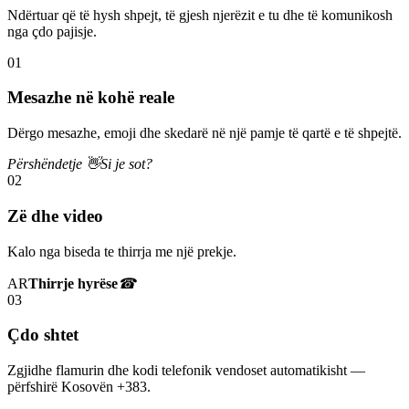
Ndërtuar që të hysh shpejt, të gjesh njerëzit e tu dhe të komunikosh
nga çdo pajisje.
01
Mesazhe në kohë reale
Dërgo mesazhe, emoji dhe skedarë në një pamje të qartë e të shpejtë.
Përshëndetje 👋
Si je sot?
02
Zë dhe video
Kalo nga biseda te thirrja me një prekje.
AR
Thirrje hyrëse
☎
03
Çdo shtet
Zgjidhe flamurin dhe kodi telefonik vendoset automatikisht —
përfshirë Kosovën +383.