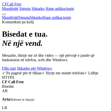
CF
Call Free
Mundësitë
Siguria
Shkarko
Hape aplikacionin
Mundësitë
Siguria
Shkarko
Hape aplikacionin
Komunikim pa kufij
Bisedat e tua.
Në një vend.
Mesazhe, thirrje me zë dhe video — një përvojë e pastër që
funksionon në telefon, web dhe Windows.
Fillo tani
Shkarko për Windows
✓ Pa pagesë për të filluar
✓ Hyrje me numër telefoni
✓ Lidhje
HTTPS
CF
Call Free
Bisedat
AR
Arta
Shihemi së shpejti
LB