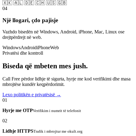
🇽🇰 🇦🇱 🇩🇪 🇨🇭 🇺🇸 🇬🇧
04
Një llogari, çdo pajisje
Vazhdo bisedën në Windows, Android, iPhone, Mac, Linux ose
drejtpërdrejt në web.
Windows
Android
iPhone
Web
Privatësi dhe kontroll
Biseda që mbeten mes jush.
Call Free përdor lidhje të sigurta, hyrje me kod verifikimi dhe masa
mbrojtëse kundër keqpërdorimit.
Lexo politikën e privatësisë →
01
Hyrje me OTP
Verifikim i numrit të telefonit
02
Lidhje HTTPS
Trafik i mbrojtur me okult.org