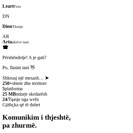
Leart
Foto
DN
Dion
Thirrje
AR
Arta
aktive tani
☎
Përshëndetje! A je gati?
Po, flasim tani 👋
Shkruaj një mesazh…
➤
250+
shtete dhe territore
5
platforma
25 MB
ndarje skedarësh
24/7
qasje nga webi
Gjithçka që të duhet
Komunikim i thjeshtë,
pa zhurmë.