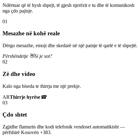
Ndërtuar që të hysh shpejt, të gjesh njerëzit e tu dhe të komunikosh
nga çdo pajisje.
01
Mesazhe në kohë reale
Dërgo mesazhe, emoji dhe skedarë në një pamje të qartë e të shpejtë.
Përshëndetje 👋
Si je sot?
02
Zë dhe video
Kalo nga biseda te thirrja me një prekje.
AR
Thirrje hyrëse
☎
03
Çdo shtet
Zgjidhe flamurin dhe kodi telefonik vendoset automatikisht —
përfshirë Kosovën +383.