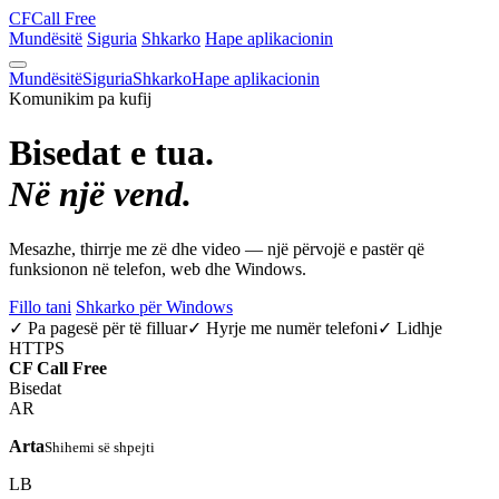
CF
Call Free
Mundësitë
Siguria
Shkarko
Hape aplikacionin
Mundësitë
Siguria
Shkarko
Hape aplikacionin
Komunikim pa kufij
Bisedat e tua.
Në një vend.
Mesazhe, thirrje me zë dhe video — një përvojë e pastër që
funksionon në telefon, web dhe Windows.
Fillo tani
Shkarko për Windows
✓ Pa pagesë për të filluar
✓ Hyrje me numër telefoni
✓ Lidhje
HTTPS
CF
Call Free
Bisedat
AR
Arta
Shihemi së shpejti
LB