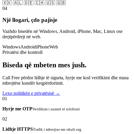
🇽🇰 🇦🇱 🇩🇪 🇨🇭 🇺🇸 🇬🇧
04
Një llogari, çdo pajisje
Vazhdo bisedën në Windows, Android, iPhone, Mac, Linux ose
drejtpërdrejt në web.
Windows
Android
iPhone
Web
Privatësi dhe kontroll
Biseda që mbeten mes jush.
Call Free përdor lidhje të sigurta, hyrje me kod verifikimi dhe masa
mbrojtëse kundër keqpërdorimit.
Lexo politikën e privatësisë →
01
Hyrje me OTP
Verifikim i numrit të telefonit
02
Lidhje HTTPS
Trafik i mbrojtur me okult.org