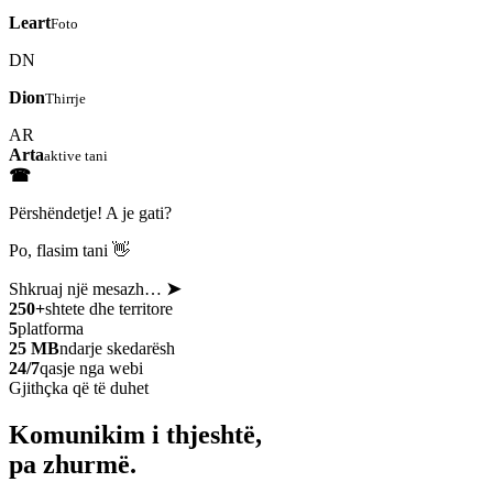
Leart
Foto
DN
Dion
Thirrje
AR
Arta
aktive tani
☎
Përshëndetje! A je gati?
Po, flasim tani 👋
Shkruaj një mesazh…
➤
250+
shtete dhe territore
5
platforma
25 MB
ndarje skedarësh
24/7
qasje nga webi
Gjithçka që të duhet
Komunikim i thjeshtë,
pa zhurmë.