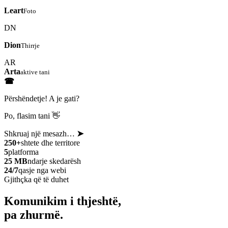
Leart
Foto
DN
Dion
Thirrje
AR
Arta
aktive tani
☎
Përshëndetje! A je gati?
Po, flasim tani 👋
Shkruaj një mesazh…
➤
250+
shtete dhe territore
5
platforma
25 MB
ndarje skedarësh
24/7
qasje nga webi
Gjithçka që të duhet
Komunikim i thjeshtë,
pa zhurmë.