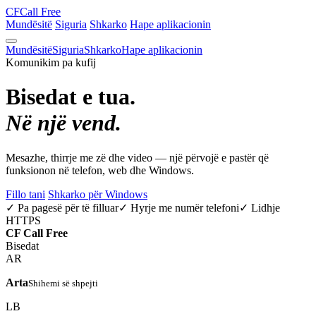
CF
Call Free
Mundësitë
Siguria
Shkarko
Hape aplikacionin
Mundësitë
Siguria
Shkarko
Hape aplikacionin
Komunikim pa kufij
Bisedat e tua.
Në një vend.
Mesazhe, thirrje me zë dhe video — një përvojë e pastër që
funksionon në telefon, web dhe Windows.
Fillo tani
Shkarko për Windows
✓ Pa pagesë për të filluar
✓ Hyrje me numër telefoni
✓ Lidhje
HTTPS
CF
Call Free
Bisedat
AR
Arta
Shihemi së shpejti
LB