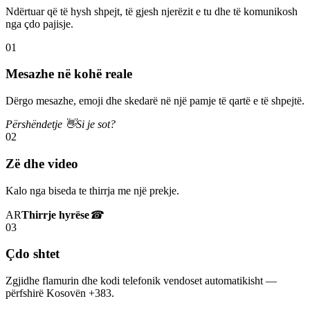
Ndërtuar që të hysh shpejt, të gjesh njerëzit e tu dhe të komunikosh
nga çdo pajisje.
01
Mesazhe në kohë reale
Dërgo mesazhe, emoji dhe skedarë në një pamje të qartë e të shpejtë.
Përshëndetje 👋
Si je sot?
02
Zë dhe video
Kalo nga biseda te thirrja me një prekje.
AR
Thirrje hyrëse
☎
03
Çdo shtet
Zgjidhe flamurin dhe kodi telefonik vendoset automatikisht —
përfshirë Kosovën +383.