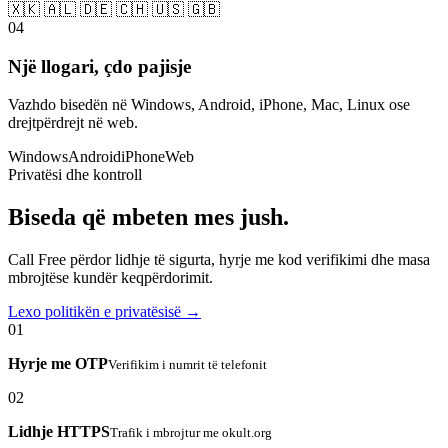
🇽🇰 🇦🇱 🇩🇪 🇨🇭 🇺🇸 🇬🇧
04
Një llogari, çdo pajisje
Vazhdo bisedën në Windows, Android, iPhone, Mac, Linux ose
drejtpërdrejt në web.
Windows
Android
iPhone
Web
Privatësi dhe kontroll
Biseda që mbeten mes jush.
Call Free përdor lidhje të sigurta, hyrje me kod verifikimi dhe masa
mbrojtëse kundër keqpërdorimit.
Lexo politikën e privatësisë →
01
Hyrje me OTP
Verifikim i numrit të telefonit
02
Lidhje HTTPS
Trafik i mbrojtur me okult.org