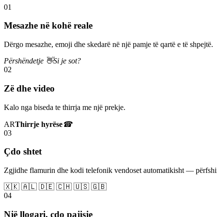
01
Mesazhe në kohë reale
Dërgo mesazhe, emoji dhe skedarë në një pamje të qartë e të shpejtë.
Përshëndetje 👋
Si je sot?
02
Zë dhe video
Kalo nga biseda te thirrja me një prekje.
AR
Thirrje hyrëse
☎
03
Çdo shtet
Zgjidhe flamurin dhe kodi telefonik vendoset automatikisht — përfs
🇽🇰 🇦🇱 🇩🇪 🇨🇭 🇺🇸 🇬🇧
04
Një llogari, çdo pajisje