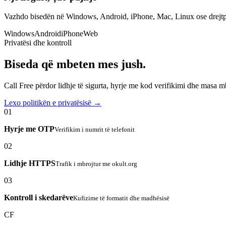
Vazhdo bisedën në Windows, Android, iPhone, Mac, Linux ose drejtp
Windows
Android
iPhone
Web
Privatësi dhe kontroll
Biseda që mbeten mes jush.
Call Free përdor lidhje të sigurta, hyrje me kod verifikimi dhe masa 
Lexo politikën e privatësisë →
01
Hyrje me OTP
Verifikim i numrit të telefonit
02
Lidhje HTTPS
Trafik i mbrojtur me okult.org
03
Kontroll i skedarëve
Kufizime të formatit dhe madhësisë
CF