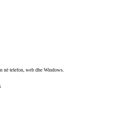
non në telefon, web dhe Windows.
S