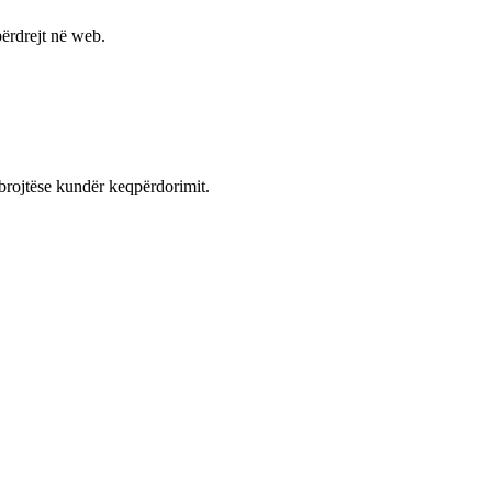
ërdrejt në web.
mbrojtëse kundër keqpërdorimit.