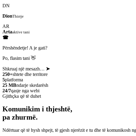
DN
Dion
Thirrje
AR
Arta
aktive tani
☎
Përshëndetje! A je gati?
Po, flasim tani 👋
Shkruaj një mesazh…
➤
250+
shtete dhe territore
5
platforma
25 MB
ndarje skedarësh
24/7
qasje nga webi
Gjithçka që të duhet
Komunikim i thjeshtë,
pa zhurmë.
Ndërtuar që të hysh shpejt, të gjesh njerëzit e tu dhe të komunikosh ng