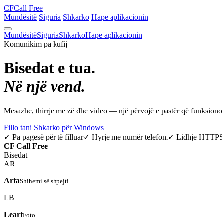
CF
Call Free
Mundësitë
Siguria
Shkarko
Hape aplikacionin
Mundësitë
Siguria
Shkarko
Hape aplikacionin
Komunikim pa kufij
Bisedat e tua.
Në një vend.
Mesazhe, thirrje me zë dhe video — një përvojë e pastër që funksio
Fillo tani
Shkarko për Windows
✓ Pa pagesë për të filluar
✓ Hyrje me numër telefoni
✓ Lidhje HTTP
CF
Call Free
Bisedat
AR
Arta
Shihemi së shpejti
LB
Leart
Foto