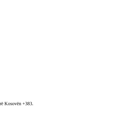
hirë Kosovën +383.