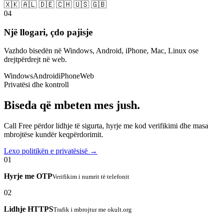
🇽🇰 🇦🇱 🇩🇪 🇨🇭 🇺🇸 🇬🇧
04
Një llogari, çdo pajisje
Vazhdo bisedën në Windows, Android, iPhone, Mac, Linux ose
drejtpërdrejt në web.
Windows
Android
iPhone
Web
Privatësi dhe kontroll
Biseda që mbeten mes jush.
Call Free përdor lidhje të sigurta, hyrje me kod verifikimi dhe masa
mbrojtëse kundër keqpërdorimit.
Lexo politikën e privatësisë →
01
Hyrje me OTP
Verifikim i numrit të telefonit
02
Lidhje HTTPS
Trafik i mbrojtur me okult.org