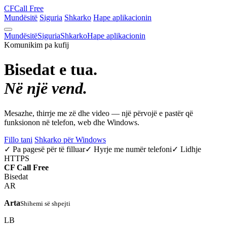
CF
Call Free
Mundësitë
Siguria
Shkarko
Hape aplikacionin
Mundësitë
Siguria
Shkarko
Hape aplikacionin
Komunikim pa kufij
Bisedat e tua.
Në një vend.
Mesazhe, thirrje me zë dhe video — një përvojë e pastër që
funksionon në telefon, web dhe Windows.
Fillo tani
Shkarko për Windows
✓ Pa pagesë për të filluar
✓ Hyrje me numër telefoni
✓ Lidhje
HTTPS
CF
Call Free
Bisedat
AR
Arta
Shihemi së shpejti
LB