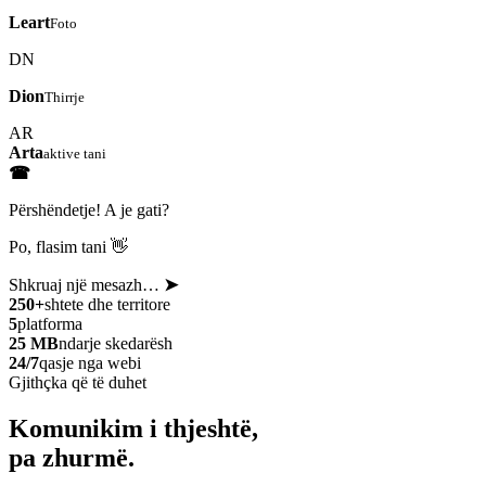
Leart
Foto
DN
Dion
Thirrje
AR
Arta
aktive tani
☎
Përshëndetje! A je gati?
Po, flasim tani 👋
Shkruaj një mesazh…
➤
250+
shtete dhe territore
5
platforma
25 MB
ndarje skedarësh
24/7
qasje nga webi
Gjithçka që të duhet
Komunikim i thjeshtë,
pa zhurmë.