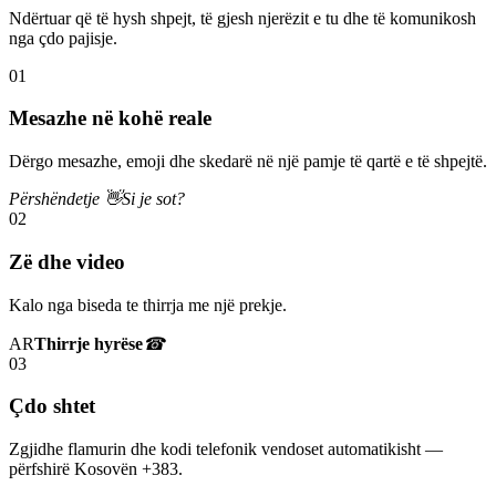
Ndërtuar që të hysh shpejt, të gjesh njerëzit e tu dhe të komunikosh
nga çdo pajisje.
01
Mesazhe në kohë reale
Dërgo mesazhe, emoji dhe skedarë në një pamje të qartë e të shpejtë.
Përshëndetje 👋
Si je sot?
02
Zë dhe video
Kalo nga biseda te thirrja me një prekje.
AR
Thirrje hyrëse
☎
03
Çdo shtet
Zgjidhe flamurin dhe kodi telefonik vendoset automatikisht —
përfshirë Kosovën +383.