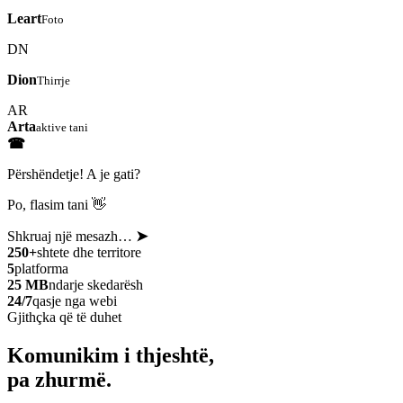
Leart
Foto
DN
Dion
Thirrje
AR
Arta
aktive tani
☎
Përshëndetje! A je gati?
Po, flasim tani 👋
Shkruaj një mesazh…
➤
250+
shtete dhe territore
5
platforma
25 MB
ndarje skedarësh
24/7
qasje nga webi
Gjithçka që të duhet
Komunikim i thjeshtë,
pa zhurmë.