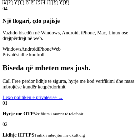
🇽🇰 🇦🇱 🇩🇪 🇨🇭 🇺🇸 🇬🇧
04
Një llogari, çdo pajisje
Vazhdo bisedën në Windows, Android, iPhone, Mac, Linux ose
drejtpërdrejt në web.
Windows
Android
iPhone
Web
Privatësi dhe kontroll
Biseda që mbeten mes jush.
Call Free përdor lidhje të sigurta, hyrje me kod verifikimi dhe masa
mbrojtëse kundër keqpërdorimit.
Lexo politikën e privatësisë →
01
Hyrje me OTP
Verifikim i numrit të telefonit
02
Lidhje HTTPS
Trafik i mbrojtur me okult.org