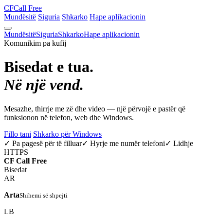
CF
Call Free
Mundësitë
Siguria
Shkarko
Hape aplikacionin
Mundësitë
Siguria
Shkarko
Hape aplikacionin
Komunikim pa kufij
Bisedat e tua.
Në një vend.
Mesazhe, thirrje me zë dhe video — një përvojë e pastër që
funksionon në telefon, web dhe Windows.
Fillo tani
Shkarko për Windows
✓ Pa pagesë për të filluar
✓ Hyrje me numër telefoni
✓ Lidhje
HTTPS
CF
Call Free
Bisedat
AR
Arta
Shihemi së shpejti
LB