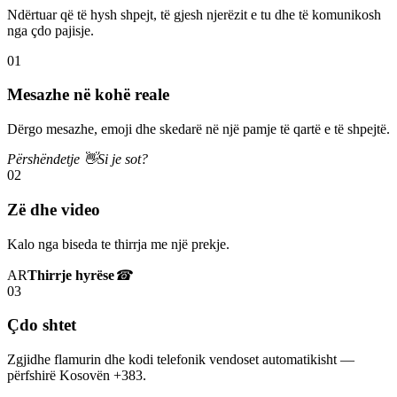
Ndërtuar që të hysh shpejt, të gjesh njerëzit e tu dhe të komunikosh
nga çdo pajisje.
01
Mesazhe në kohë reale
Dërgo mesazhe, emoji dhe skedarë në një pamje të qartë e të shpejtë.
Përshëndetje 👋
Si je sot?
02
Zë dhe video
Kalo nga biseda te thirrja me një prekje.
AR
Thirrje hyrëse
☎
03
Çdo shtet
Zgjidhe flamurin dhe kodi telefonik vendoset automatikisht —
përfshirë Kosovën +383.