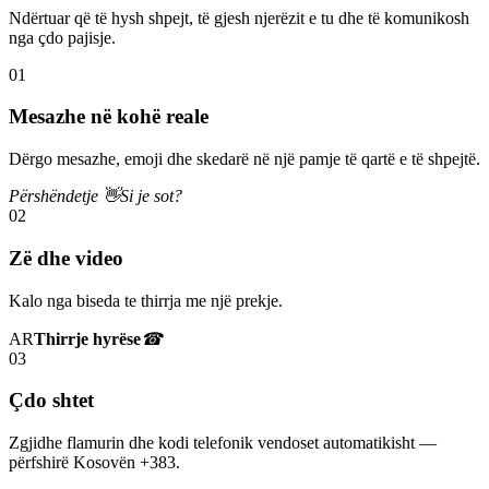
Ndërtuar që të hysh shpejt, të gjesh njerëzit e tu dhe të komunikosh
nga çdo pajisje.
01
Mesazhe në kohë reale
Dërgo mesazhe, emoji dhe skedarë në një pamje të qartë e të shpejtë.
Përshëndetje 👋
Si je sot?
02
Zë dhe video
Kalo nga biseda te thirrja me një prekje.
AR
Thirrje hyrëse
☎
03
Çdo shtet
Zgjidhe flamurin dhe kodi telefonik vendoset automatikisht —
përfshirë Kosovën +383.