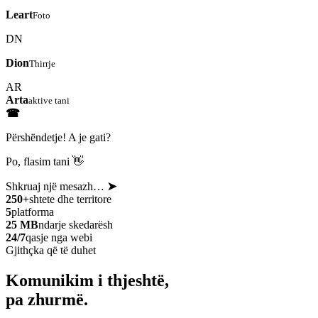
Leart
Foto
DN
Dion
Thirrje
AR
Arta
aktive tani
☎
Përshëndetje! A je gati?
Po, flasim tani 👋
Shkruaj një mesazh…
➤
250+
shtete dhe territore
5
platforma
25 MB
ndarje skedarësh
24/7
qasje nga webi
Gjithçka që të duhet
Komunikim i thjeshtë,
pa zhurmë.