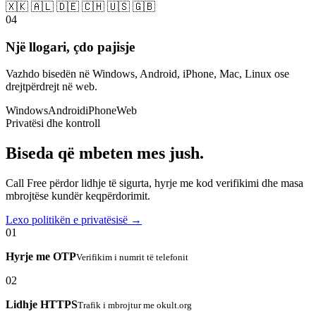
🇽🇰 🇦🇱 🇩🇪 🇨🇭 🇺🇸 🇬🇧
04
Një llogari, çdo pajisje
Vazhdo bisedën në Windows, Android, iPhone, Mac, Linux ose
drejtpërdrejt në web.
Windows
Android
iPhone
Web
Privatësi dhe kontroll
Biseda që mbeten mes jush.
Call Free përdor lidhje të sigurta, hyrje me kod verifikimi dhe masa
mbrojtëse kundër keqpërdorimit.
Lexo politikën e privatësisë →
01
Hyrje me OTP
Verifikim i numrit të telefonit
02
Lidhje HTTPS
Trafik i mbrojtur me okult.org