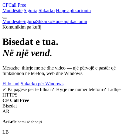
CF
Call Free
Mundësitë
Siguria
Shkarko
Hape aplikacionin
Mundësitë
Siguria
Shkarko
Hape aplikacionin
Komunikim pa kufij
Bisedat e tua.
Në një vend.
Mesazhe, thirrje me zë dhe video — një përvojë e pastër që
funksionon në telefon, web dhe Windows.
Fillo tani
Shkarko për Windows
✓ Pa pagesë për të filluar
✓ Hyrje me numër telefoni
✓ Lidhje
HTTPS
CF
Call Free
Bisedat
AR
Arta
Shihemi së shpejti
LB