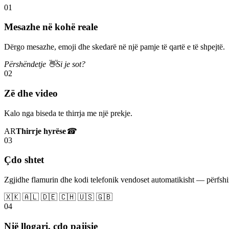
01
Mesazhe në kohë reale
Dërgo mesazhe, emoji dhe skedarë në një pamje të qartë e të shpejtë.
Përshëndetje 👋
Si je sot?
02
Zë dhe video
Kalo nga biseda te thirrja me një prekje.
AR
Thirrje hyrëse
☎
03
Çdo shtet
Zgjidhe flamurin dhe kodi telefonik vendoset automatikisht — përfs
🇽🇰 🇦🇱 🇩🇪 🇨🇭 🇺🇸 🇬🇧
04
Një llogari, çdo pajisje