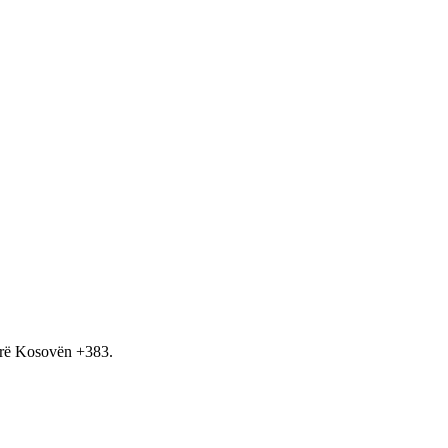
hirë Kosovën +383.