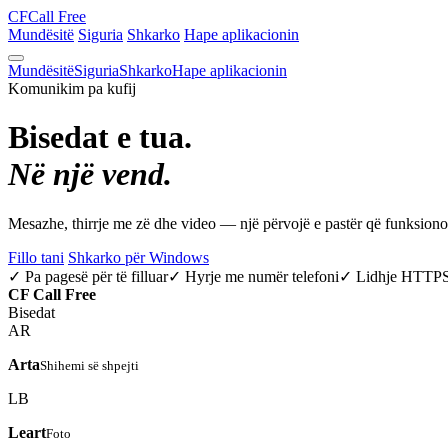
CF
Call Free
Mundësitë
Siguria
Shkarko
Hape aplikacionin
Mundësitë
Siguria
Shkarko
Hape aplikacionin
Komunikim pa kufij
Bisedat e tua.
Në një vend.
Mesazhe, thirrje me zë dhe video — një përvojë e pastër që funksio
Fillo tani
Shkarko për Windows
✓ Pa pagesë për të filluar
✓ Hyrje me numër telefoni
✓ Lidhje HTTP
CF
Call Free
Bisedat
AR
Arta
Shihemi së shpejti
LB
Leart
Foto