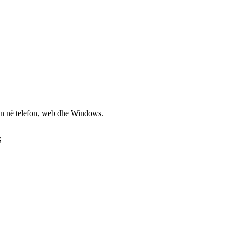
non në telefon, web dhe Windows.
S