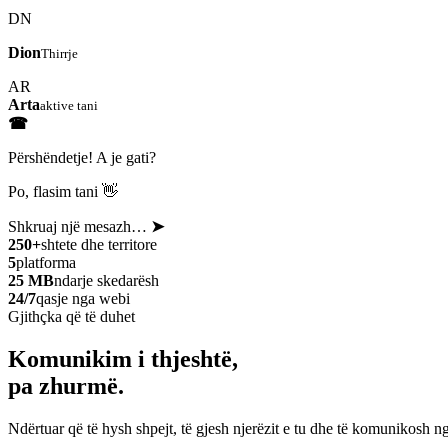
DN
Dion
Thirrje
AR
Arta
aktive tani
☎
Përshëndetje! A je gati?
Po, flasim tani 👋
Shkruaj një mesazh…
➤
250+
shtete dhe territore
5
platforma
25 MB
ndarje skedarësh
24/7
qasje nga webi
Gjithçka që të duhet
Komunikim i thjeshtë,
pa zhurmë.
Ndërtuar që të hysh shpejt, të gjesh njerëzit e tu dhe të komunikosh ng