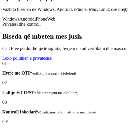
Vazhdo bisedën në Windows, Android, iPhone, Mac, Linux ose drejtp
Windows
Android
iPhone
Web
Privatësi dhe kontroll
Biseda që mbeten mes jush.
Call Free përdor lidhje të sigurta, hyrje me kod verifikimi dhe masa 
Lexo politikën e privatësisë →
01
Hyrje me OTP
Verifikim i numrit të telefonit
02
Lidhje HTTPS
Trafik i mbrojtur me okult.org
03
Kontroll i skedarëve
Kufizime të formatit dhe madhësisë
CF