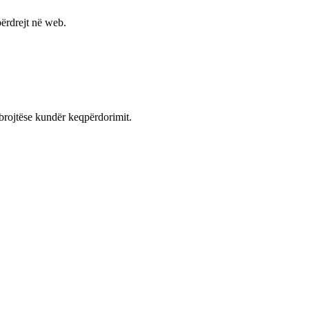
ërdrejt në web.
mbrojtëse kundër keqpërdorimit.