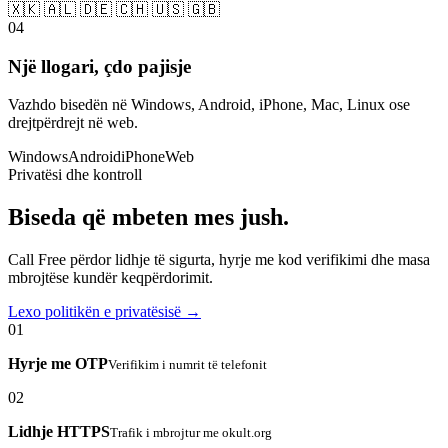
🇽🇰 🇦🇱 🇩🇪 🇨🇭 🇺🇸 🇬🇧
04
Një llogari, çdo pajisje
Vazhdo bisedën në Windows, Android, iPhone, Mac, Linux ose
drejtpërdrejt në web.
Windows
Android
iPhone
Web
Privatësi dhe kontroll
Biseda që mbeten mes jush.
Call Free përdor lidhje të sigurta, hyrje me kod verifikimi dhe masa
mbrojtëse kundër keqpërdorimit.
Lexo politikën e privatësisë →
01
Hyrje me OTP
Verifikim i numrit të telefonit
02
Lidhje HTTPS
Trafik i mbrojtur me okult.org