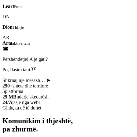
Leart
Foto
DN
Dion
Thirrje
AR
Arta
aktive tani
☎
Përshëndetje! A je gati?
Po, flasim tani 👋
Shkruaj një mesazh…
➤
250+
shtete dhe territore
5
platforma
25 MB
ndarje skedarësh
24/7
qasje nga webi
Gjithçka që të duhet
Komunikim i thjeshtë,
pa zhurmë.