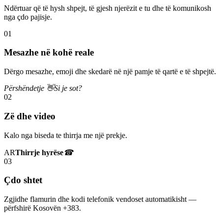
Ndërtuar që të hysh shpejt, të gjesh njerëzit e tu dhe të komunikosh
nga çdo pajisje.
01
Mesazhe në kohë reale
Dërgo mesazhe, emoji dhe skedarë në një pamje të qartë e të shpejtë.
Përshëndetje 👋
Si je sot?
02
Zë dhe video
Kalo nga biseda te thirrja me një prekje.
AR
Thirrje hyrëse
☎
03
Çdo shtet
Zgjidhe flamurin dhe kodi telefonik vendoset automatikisht —
përfshirë Kosovën +383.