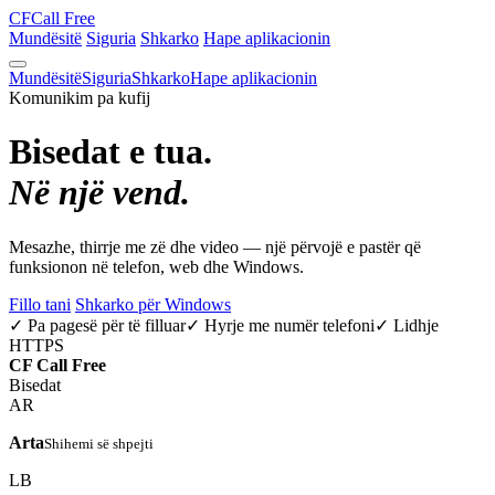
CF
Call Free
Mundësitë
Siguria
Shkarko
Hape aplikacionin
Mundësitë
Siguria
Shkarko
Hape aplikacionin
Komunikim pa kufij
Bisedat e tua.
Në një vend.
Mesazhe, thirrje me zë dhe video — një përvojë e pastër që
funksionon në telefon, web dhe Windows.
Fillo tani
Shkarko për Windows
✓ Pa pagesë për të filluar
✓ Hyrje me numër telefoni
✓ Lidhje
HTTPS
CF
Call Free
Bisedat
AR
Arta
Shihemi së shpejti
LB