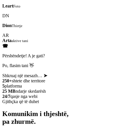
Leart
Foto
DN
Dion
Thirrje
AR
Arta
aktive tani
☎
Përshëndetje! A je gati?
Po, flasim tani 👋
Shkruaj një mesazh…
➤
250+
shtete dhe territore
5
platforma
25 MB
ndarje skedarësh
24/7
qasje nga webi
Gjithçka që të duhet
Komunikim i thjeshtë,
pa zhurmë.