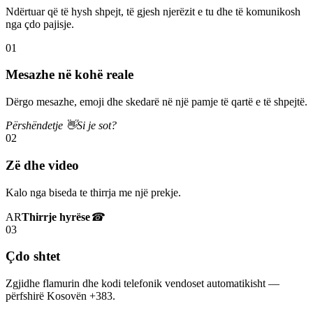
Ndërtuar që të hysh shpejt, të gjesh njerëzit e tu dhe të komunikosh
nga çdo pajisje.
01
Mesazhe në kohë reale
Dërgo mesazhe, emoji dhe skedarë në një pamje të qartë e të shpejtë.
Përshëndetje 👋
Si je sot?
02
Zë dhe video
Kalo nga biseda te thirrja me një prekje.
AR
Thirrje hyrëse
☎
03
Çdo shtet
Zgjidhe flamurin dhe kodi telefonik vendoset automatikisht —
përfshirë Kosovën +383.