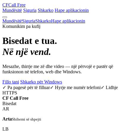
CF
Call Free
Mundësitë
Siguria
Shkarko
Hape aplikacionin
Mundësitë
Siguria
Shkarko
Hape aplikacionin
Komunikim pa kufij
Bisedat e tua.
Në një vend.
Mesazhe, thirrje me zë dhe video — një përvojë e pastër që
funksionon në telefon, web dhe Windows.
Fillo tani
Shkarko për Windows
✓ Pa pagesë për të filluar
✓ Hyrje me numër telefoni
✓ Lidhje
HTTPS
CF
Call Free
Bisedat
AR
Arta
Shihemi së shpejti
LB