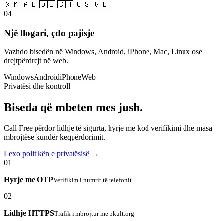
🇽🇰 🇦🇱 🇩🇪 🇨🇭 🇺🇸 🇬🇧
04
Një llogari, çdo pajisje
Vazhdo bisedën në Windows, Android, iPhone, Mac, Linux ose
drejtpërdrejt në web.
Windows
Android
iPhone
Web
Privatësi dhe kontroll
Biseda që mbeten mes jush.
Call Free përdor lidhje të sigurta, hyrje me kod verifikimi dhe masa
mbrojtëse kundër keqpërdorimit.
Lexo politikën e privatësisë →
01
Hyrje me OTP
Verifikim i numrit të telefonit
02
Lidhje HTTPS
Trafik i mbrojtur me okult.org