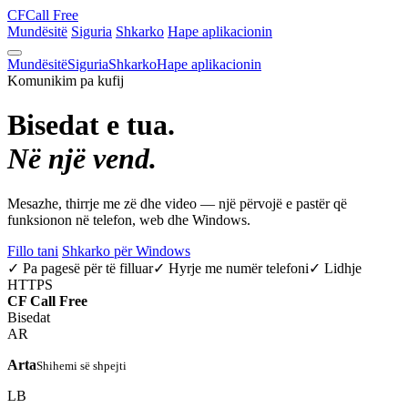
CF
Call Free
Mundësitë
Siguria
Shkarko
Hape aplikacionin
Mundësitë
Siguria
Shkarko
Hape aplikacionin
Komunikim pa kufij
Bisedat e tua.
Në një vend.
Mesazhe, thirrje me zë dhe video — një përvojë e pastër që
funksionon në telefon, web dhe Windows.
Fillo tani
Shkarko për Windows
✓ Pa pagesë për të filluar
✓ Hyrje me numër telefoni
✓ Lidhje
HTTPS
CF
Call Free
Bisedat
AR
Arta
Shihemi së shpejti
LB