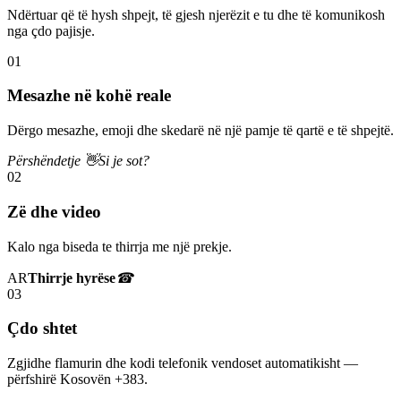
Ndërtuar që të hysh shpejt, të gjesh njerëzit e tu dhe të komunikosh
nga çdo pajisje.
01
Mesazhe në kohë reale
Dërgo mesazhe, emoji dhe skedarë në një pamje të qartë e të shpejtë.
Përshëndetje 👋
Si je sot?
02
Zë dhe video
Kalo nga biseda te thirrja me një prekje.
AR
Thirrje hyrëse
☎
03
Çdo shtet
Zgjidhe flamurin dhe kodi telefonik vendoset automatikisht —
përfshirë Kosovën +383.