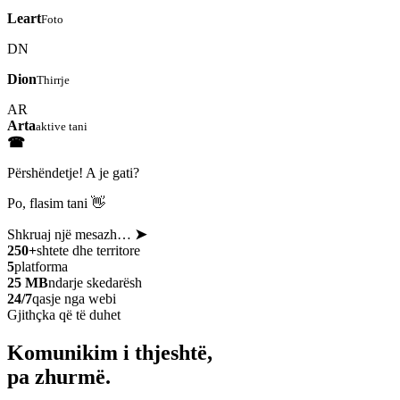
Leart
Foto
DN
Dion
Thirrje
AR
Arta
aktive tani
☎
Përshëndetje! A je gati?
Po, flasim tani 👋
Shkruaj një mesazh…
➤
250+
shtete dhe territore
5
platforma
25 MB
ndarje skedarësh
24/7
qasje nga webi
Gjithçka që të duhet
Komunikim i thjeshtë,
pa zhurmë.