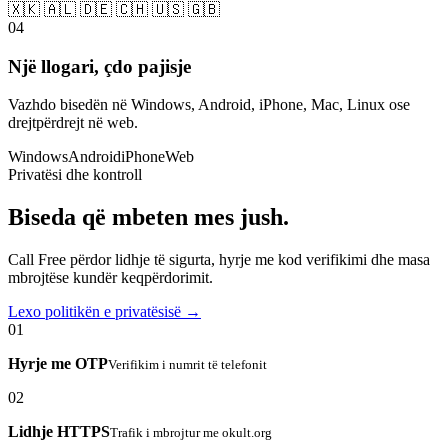
🇽🇰 🇦🇱 🇩🇪 🇨🇭 🇺🇸 🇬🇧
04
Një llogari, çdo pajisje
Vazhdo bisedën në Windows, Android, iPhone, Mac, Linux ose
drejtpërdrejt në web.
Windows
Android
iPhone
Web
Privatësi dhe kontroll
Biseda që mbeten mes jush.
Call Free përdor lidhje të sigurta, hyrje me kod verifikimi dhe masa
mbrojtëse kundër keqpërdorimit.
Lexo politikën e privatësisë →
01
Hyrje me OTP
Verifikim i numrit të telefonit
02
Lidhje HTTPS
Trafik i mbrojtur me okult.org