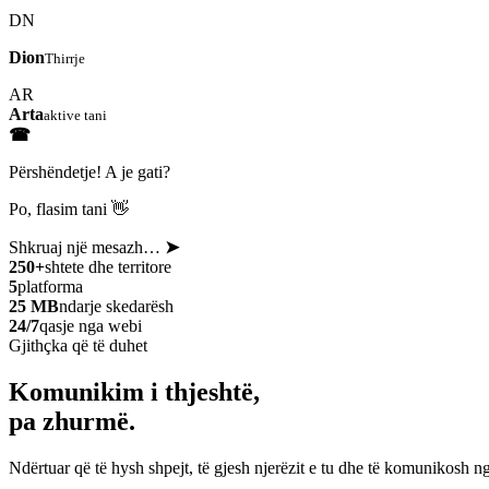
DN
Dion
Thirrje
AR
Arta
aktive tani
☎
Përshëndetje! A je gati?
Po, flasim tani 👋
Shkruaj një mesazh…
➤
250+
shtete dhe territore
5
platforma
25 MB
ndarje skedarësh
24/7
qasje nga webi
Gjithçka që të duhet
Komunikim i thjeshtë,
pa zhurmë.
Ndërtuar që të hysh shpejt, të gjesh njerëzit e tu dhe të komunikosh ng