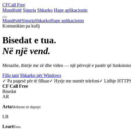
CF
Call Free
Mundësitë
Siguria
Shkarko
Hape aplikacionin
Mundësitë
Siguria
Shkarko
Hape aplikacionin
Komunikim pa kufij
Bisedat e tua.
Në një vend.
Mesazhe, thirrje me zë dhe video — një përvojë e pastër që funksio
Fillo tani
Shkarko për Windows
✓ Pa pagesë për të filluar
✓ Hyrje me numër telefoni
✓ Lidhje HTTP
CF
Call Free
Bisedat
AR
Arta
Shihemi së shpejti
LB
Leart
Foto