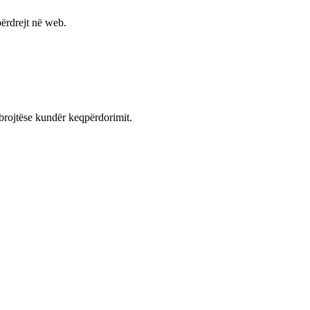
ërdrejt në web.
mbrojtëse kundër keqpërdorimit.