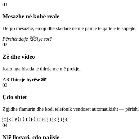
01
Mesazhe në kohë reale
Dërgo mesazhe, emoji dhe skedarë në një pamje të qartë e të shpejtë.
Përshëndetje 👋
Si je sot?
02
Zë dhe video
Kalo nga biseda te thirrja me një prekje.
AR
Thirrje hyrëse
☎
03
Çdo shtet
Zgjidhe flamurin dhe kodi telefonik vendoset automatikisht — përfs
🇽🇰 🇦🇱 🇩🇪 🇨🇭 🇺🇸 🇬🇧
04
Një llogari, çdo pajisje