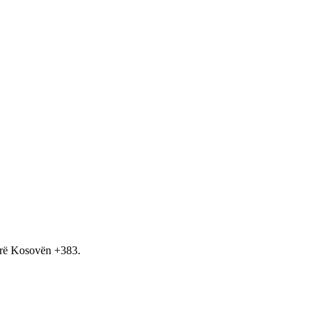
hirë Kosovën +383.