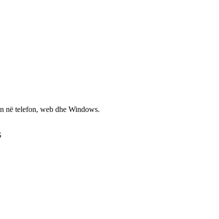
non në telefon, web dhe Windows.
S