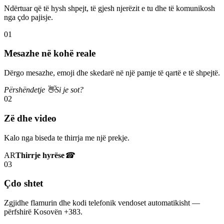
Ndërtuar që të hysh shpejt, të gjesh njerëzit e tu dhe të komunikosh
nga çdo pajisje.
01
Mesazhe në kohë reale
Dërgo mesazhe, emoji dhe skedarë në një pamje të qartë e të shpejtë.
Përshëndetje 👋
Si je sot?
02
Zë dhe video
Kalo nga biseda te thirrja me një prekje.
AR
Thirrje hyrëse
☎
03
Çdo shtet
Zgjidhe flamurin dhe kodi telefonik vendoset automatikisht —
përfshirë Kosovën +383.