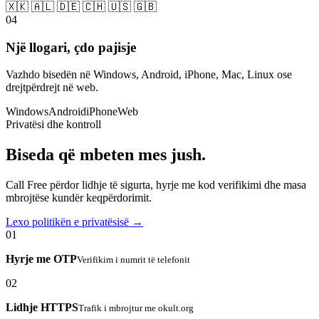
🇽🇰 🇦🇱 🇩🇪 🇨🇭 🇺🇸 🇬🇧
04
Një llogari, çdo pajisje
Vazhdo bisedën në Windows, Android, iPhone, Mac, Linux ose
drejtpërdrejt në web.
Windows
Android
iPhone
Web
Privatësi dhe kontroll
Biseda që mbeten mes jush.
Call Free përdor lidhje të sigurta, hyrje me kod verifikimi dhe masa
mbrojtëse kundër keqpërdorimit.
Lexo politikën e privatësisë →
01
Hyrje me OTP
Verifikim i numrit të telefonit
02
Lidhje HTTPS
Trafik i mbrojtur me okult.org