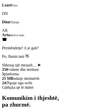
Leart
Foto
DN
Dion
Thirrje
AR
Arta
aktive tani
☎
Përshëndetje! A je gati?
Po, flasim tani 👋
Shkruaj një mesazh…
➤
250+
shtete dhe territore
5
platforma
25 MB
ndarje skedarësh
24/7
qasje nga webi
Gjithçka që të duhet
Komunikim i thjeshtë,
pa zhurmë.