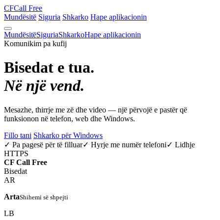
CF
Call Free
Mundësitë
Siguria
Shkarko
Hape aplikacionin
Mundësitë
Siguria
Shkarko
Hape aplikacionin
Komunikim pa kufij
Bisedat e tua.
Në një vend.
Mesazhe, thirrje me zë dhe video — një përvojë e pastër që
funksionon në telefon, web dhe Windows.
Fillo tani
Shkarko për Windows
✓ Pa pagesë për të filluar
✓ Hyrje me numër telefoni
✓ Lidhje
HTTPS
CF
Call Free
Bisedat
AR
Arta
Shihemi së shpejti
LB