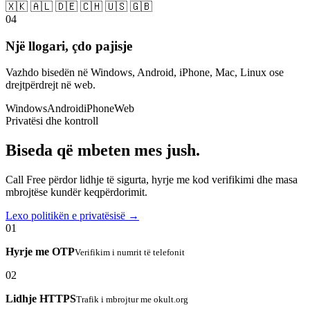
🇽🇰 🇦🇱 🇩🇪 🇨🇭 🇺🇸 🇬🇧
04
Një llogari, çdo pajisje
Vazhdo bisedën në Windows, Android, iPhone, Mac, Linux ose
drejtpërdrejt në web.
Windows
Android
iPhone
Web
Privatësi dhe kontroll
Biseda që mbeten mes jush.
Call Free përdor lidhje të sigurta, hyrje me kod verifikimi dhe masa
mbrojtëse kundër keqpërdorimit.
Lexo politikën e privatësisë →
01
Hyrje me OTP
Verifikim i numrit të telefonit
02
Lidhje HTTPS
Trafik i mbrojtur me okult.org