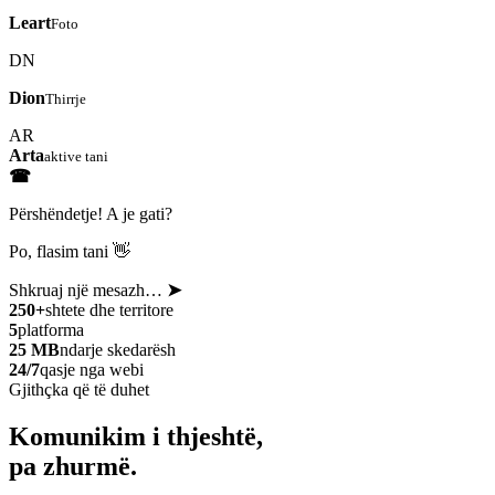
Leart
Foto
DN
Dion
Thirrje
AR
Arta
aktive tani
☎
Përshëndetje! A je gati?
Po, flasim tani 👋
Shkruaj një mesazh…
➤
250+
shtete dhe territore
5
platforma
25 MB
ndarje skedarësh
24/7
qasje nga webi
Gjithçka që të duhet
Komunikim i thjeshtë,
pa zhurmë.