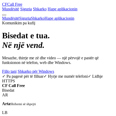
CF
Call Free
Mundësitë
Siguria
Shkarko
Hape aplikacionin
Mundësitë
Siguria
Shkarko
Hape aplikacionin
Komunikim pa kufij
Bisedat e tua.
Në një vend.
Mesazhe, thirrje me zë dhe video — një përvojë e pastër që
funksionon në telefon, web dhe Windows.
Fillo tani
Shkarko për Windows
✓ Pa pagesë për të filluar
✓ Hyrje me numër telefoni
✓ Lidhje
HTTPS
CF
Call Free
Bisedat
AR
Arta
Shihemi së shpejti
LB