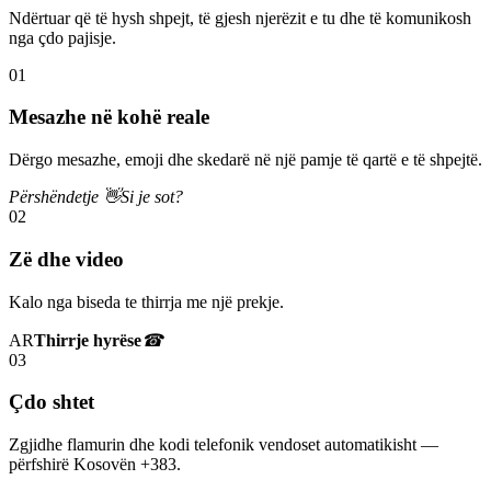
Ndërtuar që të hysh shpejt, të gjesh njerëzit e tu dhe të komunikosh
nga çdo pajisje.
01
Mesazhe në kohë reale
Dërgo mesazhe, emoji dhe skedarë në një pamje të qartë e të shpejtë.
Përshëndetje 👋
Si je sot?
02
Zë dhe video
Kalo nga biseda te thirrja me një prekje.
AR
Thirrje hyrëse
☎
03
Çdo shtet
Zgjidhe flamurin dhe kodi telefonik vendoset automatikisht —
përfshirë Kosovën +383.