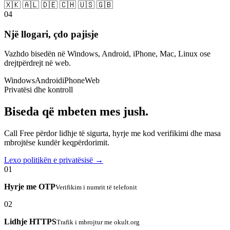
🇽🇰 🇦🇱 🇩🇪 🇨🇭 🇺🇸 🇬🇧
04
Një llogari, çdo pajisje
Vazhdo bisedën në Windows, Android, iPhone, Mac, Linux ose
drejtpërdrejt në web.
Windows
Android
iPhone
Web
Privatësi dhe kontroll
Biseda që mbeten mes jush.
Call Free përdor lidhje të sigurta, hyrje me kod verifikimi dhe masa
mbrojtëse kundër keqpërdorimit.
Lexo politikën e privatësisë →
01
Hyrje me OTP
Verifikim i numrit të telefonit
02
Lidhje HTTPS
Trafik i mbrojtur me okult.org