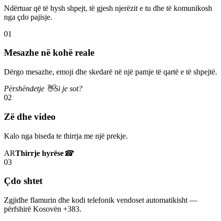
Ndërtuar që të hysh shpejt, të gjesh njerëzit e tu dhe të komunikosh
nga çdo pajisje.
01
Mesazhe në kohë reale
Dërgo mesazhe, emoji dhe skedarë në një pamje të qartë e të shpejtë.
Përshëndetje 👋
Si je sot?
02
Zë dhe video
Kalo nga biseda te thirrja me një prekje.
AR
Thirrje hyrëse
☎
03
Çdo shtet
Zgjidhe flamurin dhe kodi telefonik vendoset automatikisht —
përfshirë Kosovën +383.