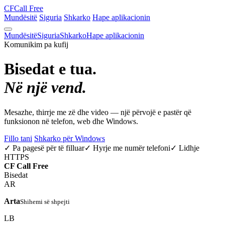
CF
Call Free
Mundësitë
Siguria
Shkarko
Hape aplikacionin
Mundësitë
Siguria
Shkarko
Hape aplikacionin
Komunikim pa kufij
Bisedat e tua.
Në një vend.
Mesazhe, thirrje me zë dhe video — një përvojë e pastër që
funksionon në telefon, web dhe Windows.
Fillo tani
Shkarko për Windows
✓ Pa pagesë për të filluar
✓ Hyrje me numër telefoni
✓ Lidhje
HTTPS
CF
Call Free
Bisedat
AR
Arta
Shihemi së shpejti
LB