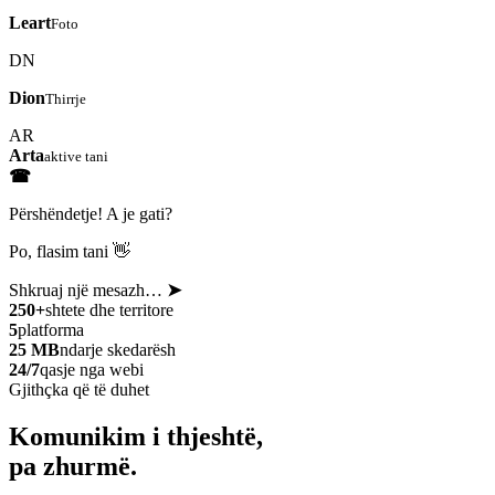
Leart
Foto
DN
Dion
Thirrje
AR
Arta
aktive tani
☎
Përshëndetje! A je gati?
Po, flasim tani 👋
Shkruaj një mesazh…
➤
250+
shtete dhe territore
5
platforma
25 MB
ndarje skedarësh
24/7
qasje nga webi
Gjithçka që të duhet
Komunikim i thjeshtë,
pa zhurmë.