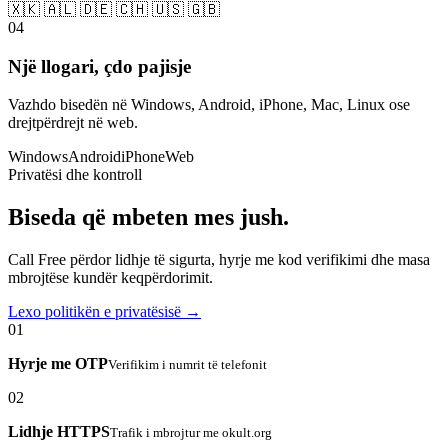
🇽🇰 🇦🇱 🇩🇪 🇨🇭 🇺🇸 🇬🇧
04
Një llogari, çdo pajisje
Vazhdo bisedën në Windows, Android, iPhone, Mac, Linux ose
drejtpërdrejt në web.
Windows
Android
iPhone
Web
Privatësi dhe kontroll
Biseda që mbeten mes jush.
Call Free përdor lidhje të sigurta, hyrje me kod verifikimi dhe masa
mbrojtëse kundër keqpërdorimit.
Lexo politikën e privatësisë →
01
Hyrje me OTP
Verifikim i numrit të telefonit
02
Lidhje HTTPS
Trafik i mbrojtur me okult.org