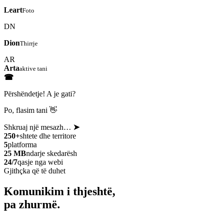
Leart
Foto
DN
Dion
Thirrje
AR
Arta
aktive tani
☎
Përshëndetje! A je gati?
Po, flasim tani 👋
Shkruaj një mesazh…
➤
250+
shtete dhe territore
5
platforma
25 MB
ndarje skedarësh
24/7
qasje nga webi
Gjithçka që të duhet
Komunikim i thjeshtë,
pa zhurmë.