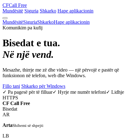
CF
Call Free
Mundësitë
Siguria
Shkarko
Hape aplikacionin
Mundësitë
Siguria
Shkarko
Hape aplikacionin
Komunikim pa kufij
Bisedat e tua.
Në një vend.
Mesazhe, thirrje me zë dhe video — një përvojë e pastër që
funksionon në telefon, web dhe Windows.
Fillo tani
Shkarko për Windows
✓ Pa pagesë për të filluar
✓ Hyrje me numër telefoni
✓ Lidhje
HTTPS
CF
Call Free
Bisedat
AR
Arta
Shihemi së shpejti
LB