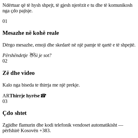
Ndërtuar që të hysh shpejt, të gjesh njerëzit e tu dhe të komunikosh
nga çdo pajisje.
01
Mesazhe në kohë reale
Dërgo mesazhe, emoji dhe skedarë në një pamje të qartë e të shpejtë.
Përshëndetje 👋
Si je sot?
02
Zë dhe video
Kalo nga biseda te thirrja me një prekje.
AR
Thirrje hyrëse
☎
03
Çdo shtet
Zgjidhe flamurin dhe kodi telefonik vendoset automatikisht —
përfshirë Kosovën +383.