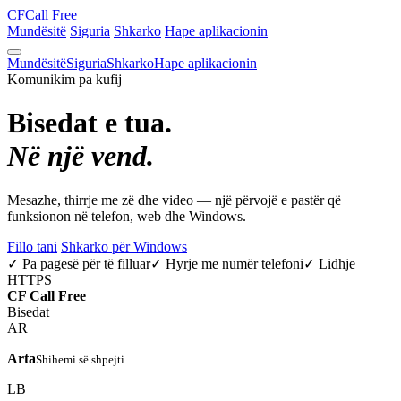
CF
Call Free
Mundësitë
Siguria
Shkarko
Hape aplikacionin
Mundësitë
Siguria
Shkarko
Hape aplikacionin
Komunikim pa kufij
Bisedat e tua.
Në një vend.
Mesazhe, thirrje me zë dhe video — një përvojë e pastër që
funksionon në telefon, web dhe Windows.
Fillo tani
Shkarko për Windows
✓ Pa pagesë për të filluar
✓ Hyrje me numër telefoni
✓ Lidhje
HTTPS
CF
Call Free
Bisedat
AR
Arta
Shihemi së shpejti
LB