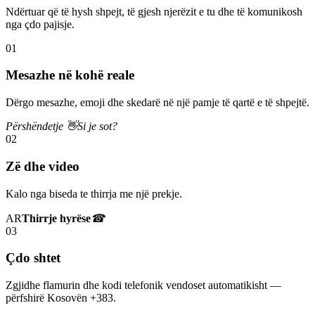
Ndërtuar që të hysh shpejt, të gjesh njerëzit e tu dhe të komunikosh
nga çdo pajisje.
01
Mesazhe në kohë reale
Dërgo mesazhe, emoji dhe skedarë në një pamje të qartë e të shpejtë.
Përshëndetje 👋
Si je sot?
02
Zë dhe video
Kalo nga biseda te thirrja me një prekje.
AR
Thirrje hyrëse
☎
03
Çdo shtet
Zgjidhe flamurin dhe kodi telefonik vendoset automatikisht —
përfshirë Kosovën +383.