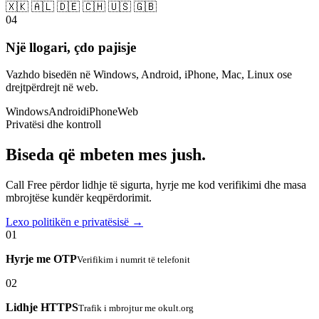
🇽🇰 🇦🇱 🇩🇪 🇨🇭 🇺🇸 🇬🇧
04
Një llogari, çdo pajisje
Vazhdo bisedën në Windows, Android, iPhone, Mac, Linux ose
drejtpërdrejt në web.
Windows
Android
iPhone
Web
Privatësi dhe kontroll
Biseda që mbeten mes jush.
Call Free përdor lidhje të sigurta, hyrje me kod verifikimi dhe masa
mbrojtëse kundër keqpërdorimit.
Lexo politikën e privatësisë →
01
Hyrje me OTP
Verifikim i numrit të telefonit
02
Lidhje HTTPS
Trafik i mbrojtur me okult.org