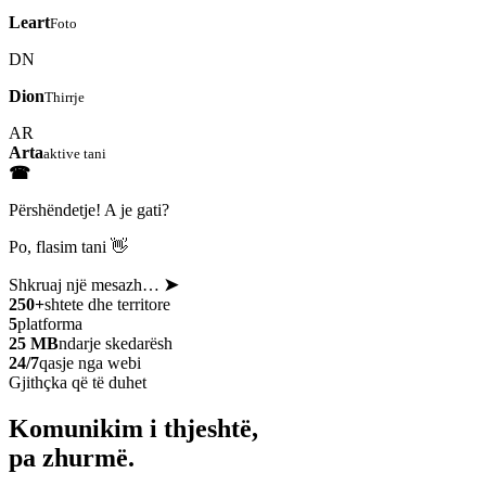
Leart
Foto
DN
Dion
Thirrje
AR
Arta
aktive tani
☎
Përshëndetje! A je gati?
Po, flasim tani 👋
Shkruaj një mesazh…
➤
250+
shtete dhe territore
5
platforma
25 MB
ndarje skedarësh
24/7
qasje nga webi
Gjithçka që të duhet
Komunikim i thjeshtë,
pa zhurmë.