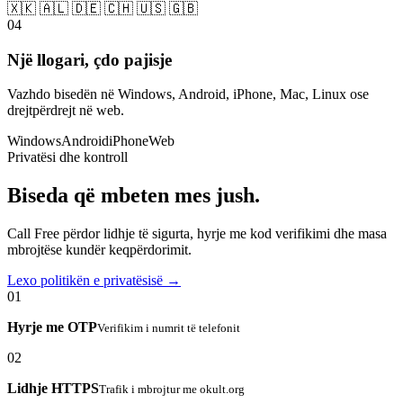
🇽🇰 🇦🇱 🇩🇪 🇨🇭 🇺🇸 🇬🇧
04
Një llogari, çdo pajisje
Vazhdo bisedën në Windows, Android, iPhone, Mac, Linux ose
drejtpërdrejt në web.
Windows
Android
iPhone
Web
Privatësi dhe kontroll
Biseda që mbeten mes jush.
Call Free përdor lidhje të sigurta, hyrje me kod verifikimi dhe masa
mbrojtëse kundër keqpërdorimit.
Lexo politikën e privatësisë →
01
Hyrje me OTP
Verifikim i numrit të telefonit
02
Lidhje HTTPS
Trafik i mbrojtur me okult.org