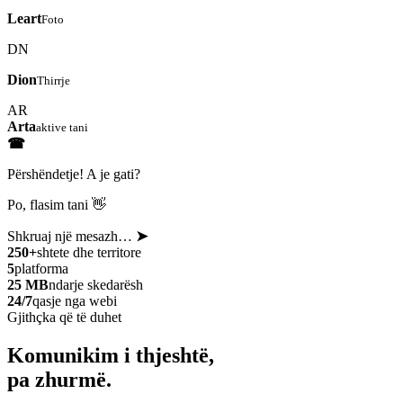
Leart
Foto
DN
Dion
Thirrje
AR
Arta
aktive tani
☎
Përshëndetje! A je gati?
Po, flasim tani 👋
Shkruaj një mesazh…
➤
250+
shtete dhe territore
5
platforma
25 MB
ndarje skedarësh
24/7
qasje nga webi
Gjithçka që të duhet
Komunikim i thjeshtë,
pa zhurmë.