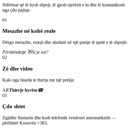
Ndërtuar që të hysh shpejt, të gjesh njerëzit e tu dhe të komunikosh
nga çdo pajisje.
01
Mesazhe në kohë reale
Dërgo mesazhe, emoji dhe skedarë në një pamje të qartë e të shpejtë.
Përshëndetje 👋
Si je sot?
02
Zë dhe video
Kalo nga biseda te thirrja me një prekje.
AR
Thirrje hyrëse
☎
03
Çdo shtet
Zgjidhe flamurin dhe kodi telefonik vendoset automatikisht —
përfshirë Kosovën +383.