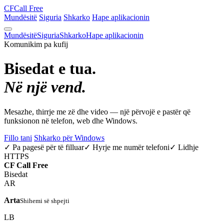
CF
Call Free
Mundësitë
Siguria
Shkarko
Hape aplikacionin
Mundësitë
Siguria
Shkarko
Hape aplikacionin
Komunikim pa kufij
Bisedat e tua.
Në një vend.
Mesazhe, thirrje me zë dhe video — një përvojë e pastër që
funksionon në telefon, web dhe Windows.
Fillo tani
Shkarko për Windows
✓ Pa pagesë për të filluar
✓ Hyrje me numër telefoni
✓ Lidhje
HTTPS
CF
Call Free
Bisedat
AR
Arta
Shihemi së shpejti
LB