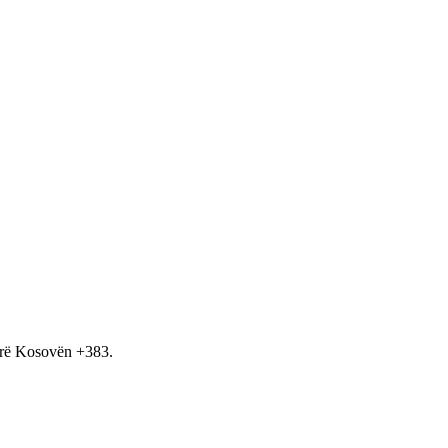
hirë Kosovën +383.