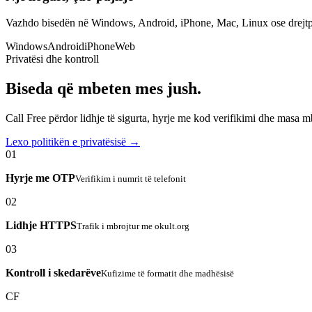
Vazhdo bisedën në Windows, Android, iPhone, Mac, Linux ose drejtp
Windows
Android
iPhone
Web
Privatësi dhe kontroll
Biseda që mbeten mes jush.
Call Free përdor lidhje të sigurta, hyrje me kod verifikimi dhe masa 
Lexo politikën e privatësisë →
01
Hyrje me OTP
Verifikim i numrit të telefonit
02
Lidhje HTTPS
Trafik i mbrojtur me okult.org
03
Kontroll i skedarëve
Kufizime të formatit dhe madhësisë
CF