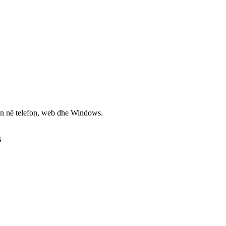
non në telefon, web dhe Windows.
S