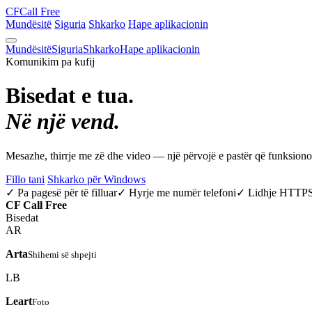
CF
Call Free
Mundësitë
Siguria
Shkarko
Hape aplikacionin
Mundësitë
Siguria
Shkarko
Hape aplikacionin
Komunikim pa kufij
Bisedat e tua.
Në një vend.
Mesazhe, thirrje me zë dhe video — një përvojë e pastër që funksio
Fillo tani
Shkarko për Windows
✓ Pa pagesë për të filluar
✓ Hyrje me numër telefoni
✓ Lidhje HTTP
CF
Call Free
Bisedat
AR
Arta
Shihemi së shpejti
LB
Leart
Foto