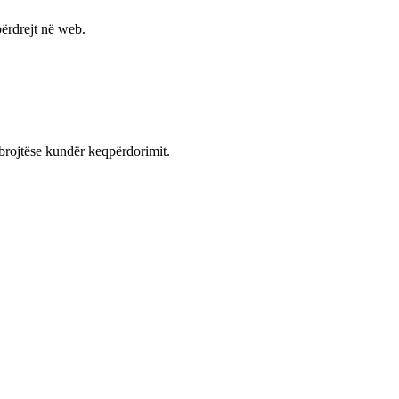
ërdrejt në web.
mbrojtëse kundër keqpërdorimit.