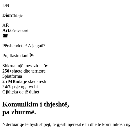
DN
Dion
Thirrje
AR
Arta
aktive tani
☎
Përshëndetje! A je gati?
Po, flasim tani 👋
Shkruaj një mesazh…
➤
250+
shtete dhe territore
5
platforma
25 MB
ndarje skedarësh
24/7
qasje nga webi
Gjithçka që të duhet
Komunikim i thjeshtë,
pa zhurmë.
Ndërtuar që të hysh shpejt, të gjesh njerëzit e tu dhe të komunikosh ng