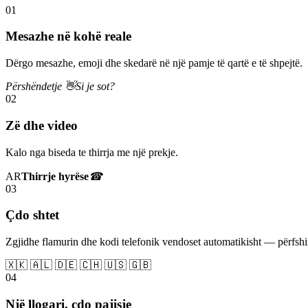
01
Mesazhe në kohë reale
Dërgo mesazhe, emoji dhe skedarë në një pamje të qartë e të shpejtë.
Përshëndetje 👋
Si je sot?
02
Zë dhe video
Kalo nga biseda te thirrja me një prekje.
AR
Thirrje hyrëse
☎
03
Çdo shtet
Zgjidhe flamurin dhe kodi telefonik vendoset automatikisht — përfs
🇽🇰 🇦🇱 🇩🇪 🇨🇭 🇺🇸 🇬🇧
04
Një llogari, çdo pajisje