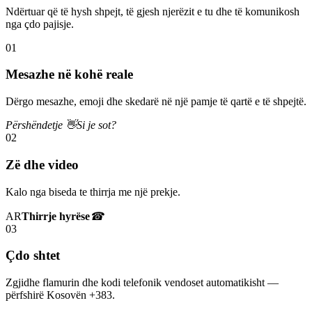
Ndërtuar që të hysh shpejt, të gjesh njerëzit e tu dhe të komunikosh
nga çdo pajisje.
01
Mesazhe në kohë reale
Dërgo mesazhe, emoji dhe skedarë në një pamje të qartë e të shpejtë.
Përshëndetje 👋
Si je sot?
02
Zë dhe video
Kalo nga biseda te thirrja me një prekje.
AR
Thirrje hyrëse
☎
03
Çdo shtet
Zgjidhe flamurin dhe kodi telefonik vendoset automatikisht —
përfshirë Kosovën +383.