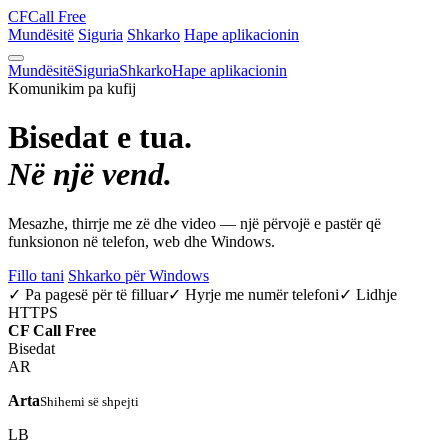
CF
Call Free
Mundësitë
Siguria
Shkarko
Hape aplikacionin
Mundësitë
Siguria
Shkarko
Hape aplikacionin
Komunikim pa kufij
Bisedat e tua.
Në një vend.
Mesazhe, thirrje me zë dhe video — një përvojë e pastër që
funksionon në telefon, web dhe Windows.
Fillo tani
Shkarko për Windows
✓ Pa pagesë për të filluar
✓ Hyrje me numër telefoni
✓ Lidhje
HTTPS
CF
Call Free
Bisedat
AR
Arta
Shihemi së shpejti
LB