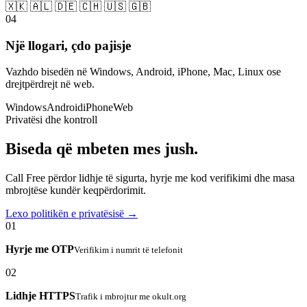
🇽🇰 🇦🇱 🇩🇪 🇨🇭 🇺🇸 🇬🇧
04
Një llogari, çdo pajisje
Vazhdo bisedën në Windows, Android, iPhone, Mac, Linux ose
drejtpërdrejt në web.
Windows
Android
iPhone
Web
Privatësi dhe kontroll
Biseda që mbeten mes jush.
Call Free përdor lidhje të sigurta, hyrje me kod verifikimi dhe masa
mbrojtëse kundër keqpërdorimit.
Lexo politikën e privatësisë →
01
Hyrje me OTP
Verifikim i numrit të telefonit
02
Lidhje HTTPS
Trafik i mbrojtur me okult.org