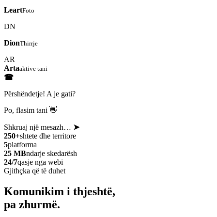
Leart
Foto
DN
Dion
Thirrje
AR
Arta
aktive tani
☎
Përshëndetje! A je gati?
Po, flasim tani 👋
Shkruaj një mesazh…
➤
250+
shtete dhe territore
5
platforma
25 MB
ndarje skedarësh
24/7
qasje nga webi
Gjithçka që të duhet
Komunikim i thjeshtë,
pa zhurmë.