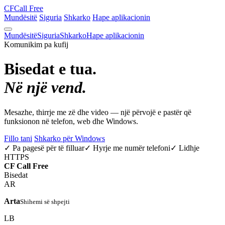
CF
Call Free
Mundësitë
Siguria
Shkarko
Hape aplikacionin
Mundësitë
Siguria
Shkarko
Hape aplikacionin
Komunikim pa kufij
Bisedat e tua.
Në një vend.
Mesazhe, thirrje me zë dhe video — një përvojë e pastër që
funksionon në telefon, web dhe Windows.
Fillo tani
Shkarko për Windows
✓ Pa pagesë për të filluar
✓ Hyrje me numër telefoni
✓ Lidhje
HTTPS
CF
Call Free
Bisedat
AR
Arta
Shihemi së shpejti
LB