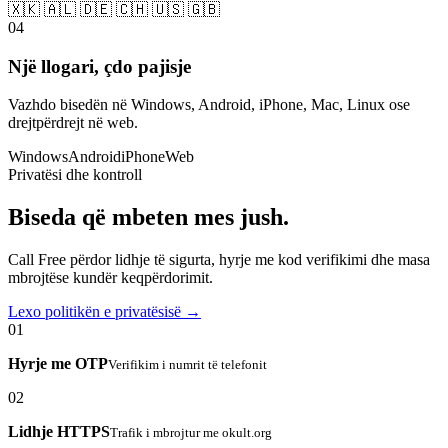
🇽🇰 🇦🇱 🇩🇪 🇨🇭 🇺🇸 🇬🇧
04
Një llogari, çdo pajisje
Vazhdo bisedën në Windows, Android, iPhone, Mac, Linux ose
drejtpërdrejt në web.
Windows
Android
iPhone
Web
Privatësi dhe kontroll
Biseda që mbeten mes jush.
Call Free përdor lidhje të sigurta, hyrje me kod verifikimi dhe masa
mbrojtëse kundër keqpërdorimit.
Lexo politikën e privatësisë →
01
Hyrje me OTP
Verifikim i numrit të telefonit
02
Lidhje HTTPS
Trafik i mbrojtur me okult.org