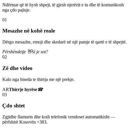
Ndërtuar që të hysh shpejt, të gjesh njerëzit e tu dhe të komunikosh
nga çdo pajisje.
01
Mesazhe në kohë reale
Dërgo mesazhe, emoji dhe skedarë në një pamje të qartë e të shpejtë.
Përshëndetje 👋
Si je sot?
02
Zë dhe video
Kalo nga biseda te thirrja me një prekje.
AR
Thirrje hyrëse
☎
03
Çdo shtet
Zgjidhe flamurin dhe kodi telefonik vendoset automatikisht —
përfshirë Kosovën +383.