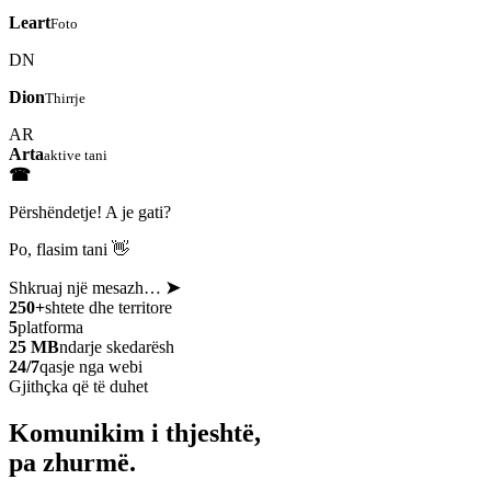
Leart
Foto
DN
Dion
Thirrje
AR
Arta
aktive tani
☎
Përshëndetje! A je gati?
Po, flasim tani 👋
Shkruaj një mesazh…
➤
250+
shtete dhe territore
5
platforma
25 MB
ndarje skedarësh
24/7
qasje nga webi
Gjithçka që të duhet
Komunikim i thjeshtë,
pa zhurmë.