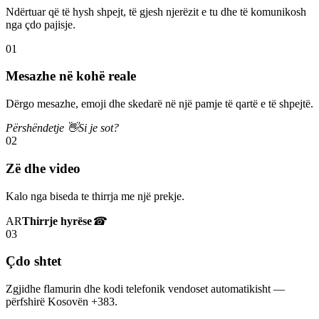
Ndërtuar që të hysh shpejt, të gjesh njerëzit e tu dhe të komunikosh
nga çdo pajisje.
01
Mesazhe në kohë reale
Dërgo mesazhe, emoji dhe skedarë në një pamje të qartë e të shpejtë.
Përshëndetje 👋
Si je sot?
02
Zë dhe video
Kalo nga biseda te thirrja me një prekje.
AR
Thirrje hyrëse
☎
03
Çdo shtet
Zgjidhe flamurin dhe kodi telefonik vendoset automatikisht —
përfshirë Kosovën +383.