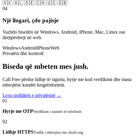
🇽🇰 🇦🇱 🇩🇪 🇨🇭 🇺🇸 🇬🇧
04
Një llogari, çdo pajisje
Vazhdo bisedën në Windows, Android, iPhone, Mac, Linux ose
drejtpërdrejt në web.
Windows
Android
iPhone
Web
Privatësi dhe kontroll
Biseda që mbeten mes jush.
Call Free përdor lidhje të sigurta, hyrje me kod verifikimi dhe masa
mbrojtëse kundër keqpërdorimit.
Lexo politikën e privatësisë →
01
Hyrje me OTP
Verifikim i numrit të telefonit
02
Lidhje HTTPS
Trafik i mbrojtur me okult.org