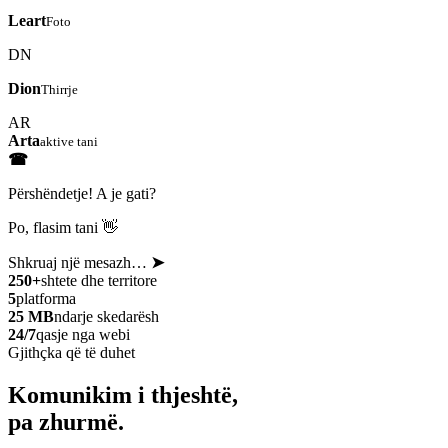
Leart
Foto
DN
Dion
Thirrje
AR
Arta
aktive tani
☎
Përshëndetje! A je gati?
Po, flasim tani 👋
Shkruaj një mesazh…
➤
250+
shtete dhe territore
5
platforma
25 MB
ndarje skedarësh
24/7
qasje nga webi
Gjithçka që të duhet
Komunikim i thjeshtë,
pa zhurmë.