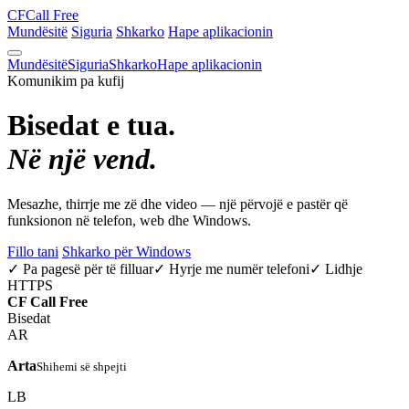
CF
Call Free
Mundësitë
Siguria
Shkarko
Hape aplikacionin
Mundësitë
Siguria
Shkarko
Hape aplikacionin
Komunikim pa kufij
Bisedat e tua.
Në një vend.
Mesazhe, thirrje me zë dhe video — një përvojë e pastër që
funksionon në telefon, web dhe Windows.
Fillo tani
Shkarko për Windows
✓ Pa pagesë për të filluar
✓ Hyrje me numër telefoni
✓ Lidhje
HTTPS
CF
Call Free
Bisedat
AR
Arta
Shihemi së shpejti
LB