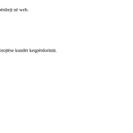
ërdrejt në web.
mbrojtëse kundër keqpërdorimit.