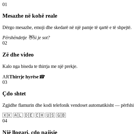
01
Mesazhe në kohë reale
Dërgo mesazhe, emoji dhe skedarë në një pamje të qartë e të shpejtë.
Përshëndetje 👋
Si je sot?
02
Zë dhe video
Kalo nga biseda te thirrja me një prekje.
AR
Thirrje hyrëse
☎
03
Çdo shtet
Zgjidhe flamurin dhe kodi telefonik vendoset automatikisht — përfs
🇽🇰 🇦🇱 🇩🇪 🇨🇭 🇺🇸 🇬🇧
04
Një llogari, çdo pajisje