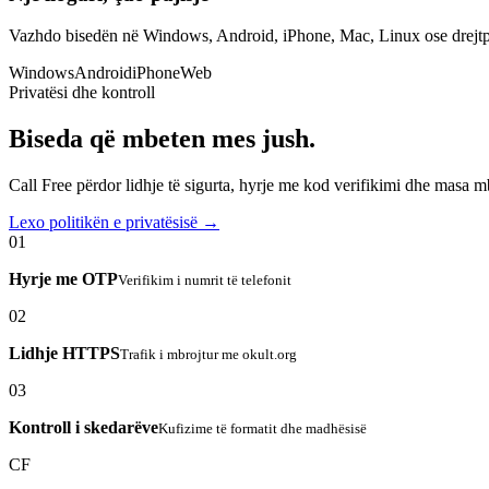
Vazhdo bisedën në Windows, Android, iPhone, Mac, Linux ose drejtp
Windows
Android
iPhone
Web
Privatësi dhe kontroll
Biseda që mbeten mes jush.
Call Free përdor lidhje të sigurta, hyrje me kod verifikimi dhe masa 
Lexo politikën e privatësisë →
01
Hyrje me OTP
Verifikim i numrit të telefonit
02
Lidhje HTTPS
Trafik i mbrojtur me okult.org
03
Kontroll i skedarëve
Kufizime të formatit dhe madhësisë
CF