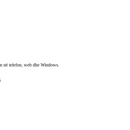
non në telefon, web dhe Windows.
S