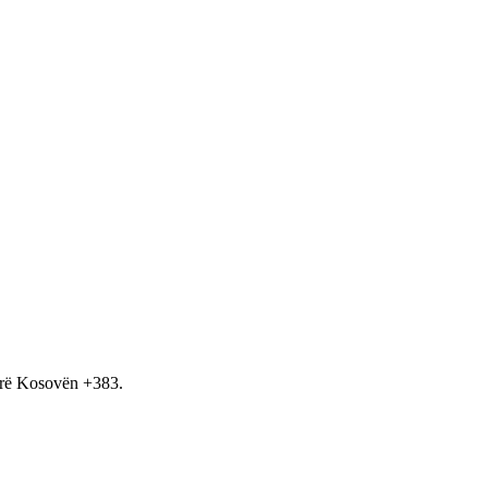
hirë Kosovën +383.