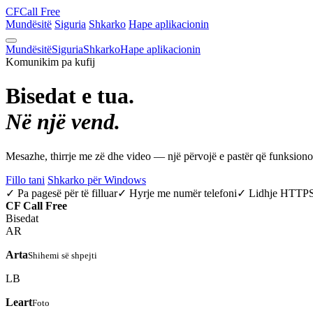
CF
Call Free
Mundësitë
Siguria
Shkarko
Hape aplikacionin
Mundësitë
Siguria
Shkarko
Hape aplikacionin
Komunikim pa kufij
Bisedat e tua.
Në një vend.
Mesazhe, thirrje me zë dhe video — një përvojë e pastër që funksio
Fillo tani
Shkarko për Windows
✓ Pa pagesë për të filluar
✓ Hyrje me numër telefoni
✓ Lidhje HTTP
CF
Call Free
Bisedat
AR
Arta
Shihemi së shpejti
LB
Leart
Foto