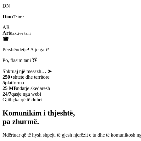
DN
Dion
Thirrje
AR
Arta
aktive tani
☎
Përshëndetje! A je gati?
Po, flasim tani 👋
Shkruaj një mesazh…
➤
250+
shtete dhe territore
5
platforma
25 MB
ndarje skedarësh
24/7
qasje nga webi
Gjithçka që të duhet
Komunikim i thjeshtë,
pa zhurmë.
Ndërtuar që të hysh shpejt, të gjesh njerëzit e tu dhe të komunikosh ng