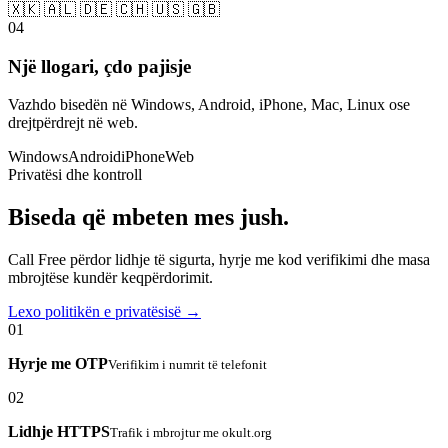
🇽🇰 🇦🇱 🇩🇪 🇨🇭 🇺🇸 🇬🇧
04
Një llogari, çdo pajisje
Vazhdo bisedën në Windows, Android, iPhone, Mac, Linux ose
drejtpërdrejt në web.
Windows
Android
iPhone
Web
Privatësi dhe kontroll
Biseda që mbeten mes jush.
Call Free përdor lidhje të sigurta, hyrje me kod verifikimi dhe masa
mbrojtëse kundër keqpërdorimit.
Lexo politikën e privatësisë →
01
Hyrje me OTP
Verifikim i numrit të telefonit
02
Lidhje HTTPS
Trafik i mbrojtur me okult.org