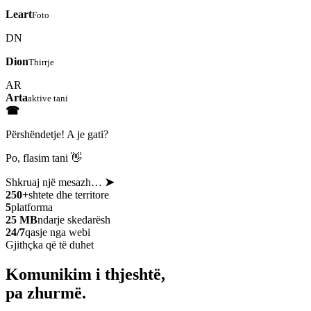
Leart
Foto
DN
Dion
Thirrje
AR
Arta
aktive tani
☎
Përshëndetje! A je gati?
Po, flasim tani 👋
Shkruaj një mesazh…
➤
250+
shtete dhe territore
5
platforma
25 MB
ndarje skedarësh
24/7
qasje nga webi
Gjithçka që të duhet
Komunikim i thjeshtë,
pa zhurmë.