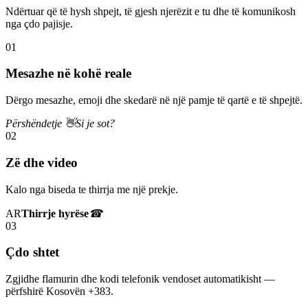
Ndërtuar që të hysh shpejt, të gjesh njerëzit e tu dhe të komunikosh
nga çdo pajisje.
01
Mesazhe në kohë reale
Dërgo mesazhe, emoji dhe skedarë në një pamje të qartë e të shpejtë.
Përshëndetje 👋
Si je sot?
02
Zë dhe video
Kalo nga biseda te thirrja me një prekje.
AR
Thirrje hyrëse
☎
03
Çdo shtet
Zgjidhe flamurin dhe kodi telefonik vendoset automatikisht —
përfshirë Kosovën +383.