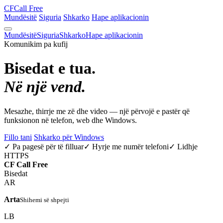
CF
Call Free
Mundësitë
Siguria
Shkarko
Hape aplikacionin
Mundësitë
Siguria
Shkarko
Hape aplikacionin
Komunikim pa kufij
Bisedat e tua.
Në një vend.
Mesazhe, thirrje me zë dhe video — një përvojë e pastër që
funksionon në telefon, web dhe Windows.
Fillo tani
Shkarko për Windows
✓ Pa pagesë për të filluar
✓ Hyrje me numër telefoni
✓ Lidhje
HTTPS
CF
Call Free
Bisedat
AR
Arta
Shihemi së shpejti
LB