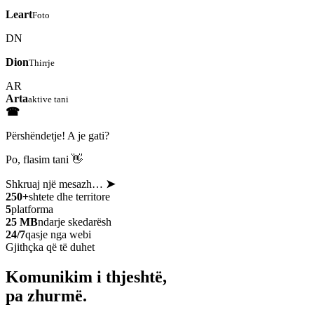
Leart
Foto
DN
Dion
Thirrje
AR
Arta
aktive tani
☎
Përshëndetje! A je gati?
Po, flasim tani 👋
Shkruaj një mesazh…
➤
250+
shtete dhe territore
5
platforma
25 MB
ndarje skedarësh
24/7
qasje nga webi
Gjithçka që të duhet
Komunikim i thjeshtë,
pa zhurmë.