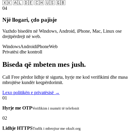
🇽🇰 🇦🇱 🇩🇪 🇨🇭 🇺🇸 🇬🇧
04
Një llogari, çdo pajisje
Vazhdo bisedën në Windows, Android, iPhone, Mac, Linux ose
drejtpërdrejt në web.
Windows
Android
iPhone
Web
Privatësi dhe kontroll
Biseda që mbeten mes jush.
Call Free përdor lidhje të sigurta, hyrje me kod verifikimi dhe masa
mbrojtëse kundër keqpërdorimit.
Lexo politikën e privatësisë →
01
Hyrje me OTP
Verifikim i numrit të telefonit
02
Lidhje HTTPS
Trafik i mbrojtur me okult.org