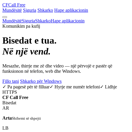
CF
Call Free
Mundësitë
Siguria
Shkarko
Hape aplikacionin
Mundësitë
Siguria
Shkarko
Hape aplikacionin
Komunikim pa kufij
Bisedat e tua.
Në një vend.
Mesazhe, thirrje me zë dhe video — një përvojë e pastër që
funksionon në telefon, web dhe Windows.
Fillo tani
Shkarko për Windows
✓ Pa pagesë për të filluar
✓ Hyrje me numër telefoni
✓ Lidhje
HTTPS
CF
Call Free
Bisedat
AR
Arta
Shihemi së shpejti
LB