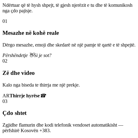
Ndërtuar që të hysh shpejt, të gjesh njerëzit e tu dhe të komunikosh
nga çdo pajisje.
01
Mesazhe në kohë reale
Dërgo mesazhe, emoji dhe skedarë në një pamje të qartë e të shpejtë.
Përshëndetje 👋
Si je sot?
02
Zë dhe video
Kalo nga biseda te thirrja me një prekje.
AR
Thirrje hyrëse
☎
03
Çdo shtet
Zgjidhe flamurin dhe kodi telefonik vendoset automatikisht —
përfshirë Kosovën +383.