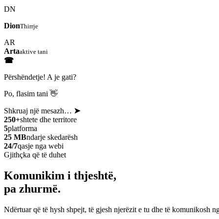
DN
Dion
Thirrje
AR
Arta
aktive tani
☎
Përshëndetje! A je gati?
Po, flasim tani 👋
Shkruaj një mesazh…
➤
250+
shtete dhe territore
5
platforma
25 MB
ndarje skedarësh
24/7
qasje nga webi
Gjithçka që të duhet
Komunikim i thjeshtë,
pa zhurmë.
Ndërtuar që të hysh shpejt, të gjesh njerëzit e tu dhe të komunikosh ng