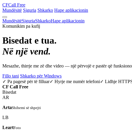
CF
Call Free
Mundësitë
Siguria
Shkarko
Hape aplikacionin
Mundësitë
Siguria
Shkarko
Hape aplikacionin
Komunikim pa kufij
Bisedat e tua.
Në një vend.
Mesazhe, thirrje me zë dhe video — një përvojë e pastër që funksio
Fillo tani
Shkarko për Windows
✓ Pa pagesë për të filluar
✓ Hyrje me numër telefoni
✓ Lidhje HTTP
CF
Call Free
Bisedat
AR
Arta
Shihemi së shpejti
LB
Leart
Foto