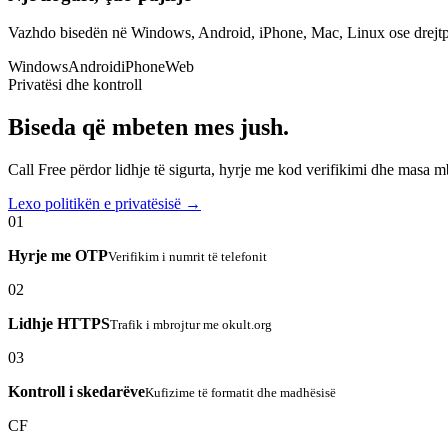
Vazhdo bisedën në Windows, Android, iPhone, Mac, Linux ose drejtp
Windows
Android
iPhone
Web
Privatësi dhe kontroll
Biseda që mbeten mes jush.
Call Free përdor lidhje të sigurta, hyrje me kod verifikimi dhe masa 
Lexo politikën e privatësisë →
01
Hyrje me OTP
Verifikim i numrit të telefonit
02
Lidhje HTTPS
Trafik i mbrojtur me okult.org
03
Kontroll i skedarëve
Kufizime të formatit dhe madhësisë
CF