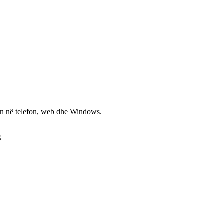
non në telefon, web dhe Windows.
S