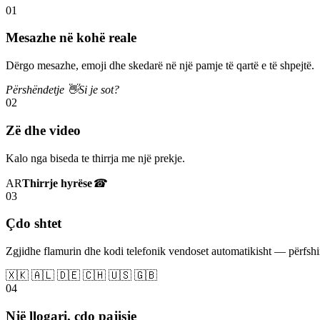
01
Mesazhe në kohë reale
Dërgo mesazhe, emoji dhe skedarë në një pamje të qartë e të shpejtë.
Përshëndetje 👋
Si je sot?
02
Zë dhe video
Kalo nga biseda te thirrja me një prekje.
AR
Thirrje hyrëse
☎
03
Çdo shtet
Zgjidhe flamurin dhe kodi telefonik vendoset automatikisht — përfs
🇽🇰 🇦🇱 🇩🇪 🇨🇭 🇺🇸 🇬🇧
04
Një llogari, çdo pajisje