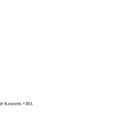
hirë Kosovën +383.