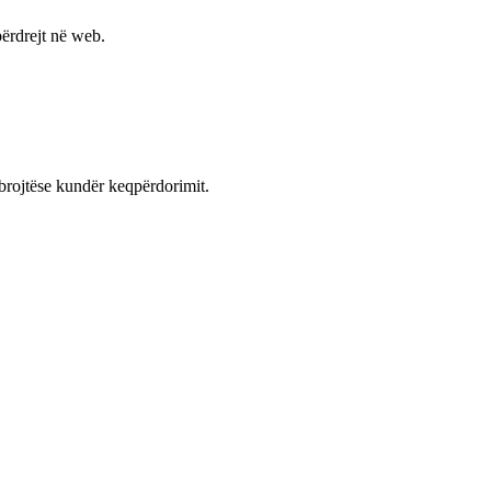
ërdrejt në web.
mbrojtëse kundër keqpërdorimit.