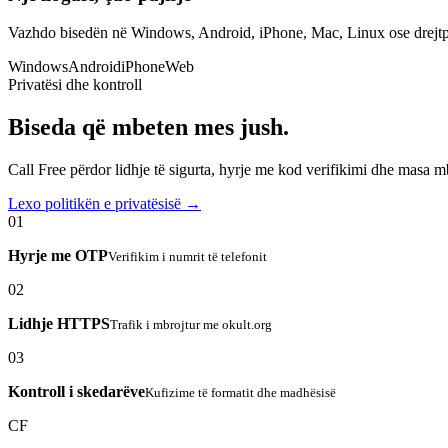
Vazhdo bisedën në Windows, Android, iPhone, Mac, Linux ose drejtp
Windows
Android
iPhone
Web
Privatësi dhe kontroll
Biseda që mbeten mes jush.
Call Free përdor lidhje të sigurta, hyrje me kod verifikimi dhe masa 
Lexo politikën e privatësisë →
01
Hyrje me OTP
Verifikim i numrit të telefonit
02
Lidhje HTTPS
Trafik i mbrojtur me okult.org
03
Kontroll i skedarëve
Kufizime të formatit dhe madhësisë
CF