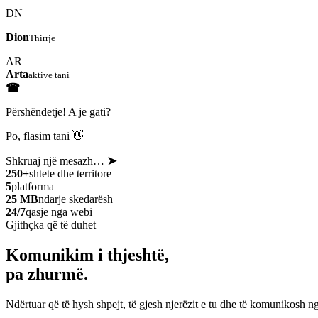
DN
Dion
Thirrje
AR
Arta
aktive tani
☎
Përshëndetje! A je gati?
Po, flasim tani 👋
Shkruaj një mesazh…
➤
250+
shtete dhe territore
5
platforma
25 MB
ndarje skedarësh
24/7
qasje nga webi
Gjithçka që të duhet
Komunikim i thjeshtë,
pa zhurmë.
Ndërtuar që të hysh shpejt, të gjesh njerëzit e tu dhe të komunikosh ng