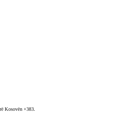
hirë Kosovën +383.