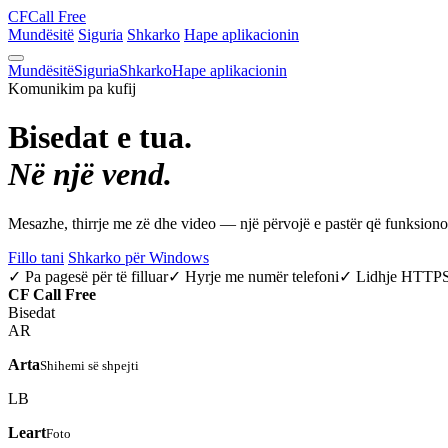
CF
Call Free
Mundësitë
Siguria
Shkarko
Hape aplikacionin
Mundësitë
Siguria
Shkarko
Hape aplikacionin
Komunikim pa kufij
Bisedat e tua.
Në një vend.
Mesazhe, thirrje me zë dhe video — një përvojë e pastër që funksio
Fillo tani
Shkarko për Windows
✓ Pa pagesë për të filluar
✓ Hyrje me numër telefoni
✓ Lidhje HTTP
CF
Call Free
Bisedat
AR
Arta
Shihemi së shpejti
LB
Leart
Foto