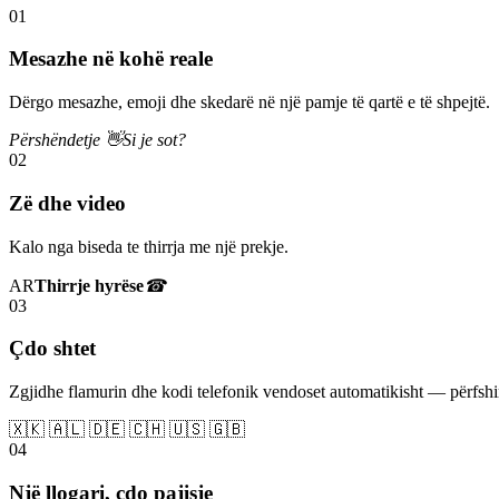
01
Mesazhe në kohë reale
Dërgo mesazhe, emoji dhe skedarë në një pamje të qartë e të shpejtë.
Përshëndetje 👋
Si je sot?
02
Zë dhe video
Kalo nga biseda te thirrja me një prekje.
AR
Thirrje hyrëse
☎
03
Çdo shtet
Zgjidhe flamurin dhe kodi telefonik vendoset automatikisht — përfs
🇽🇰 🇦🇱 🇩🇪 🇨🇭 🇺🇸 🇬🇧
04
Një llogari, çdo pajisje