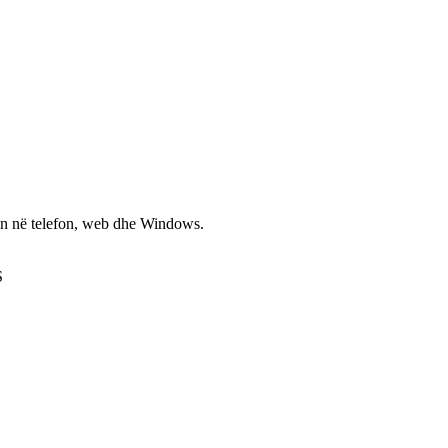
non në telefon, web dhe Windows.
S