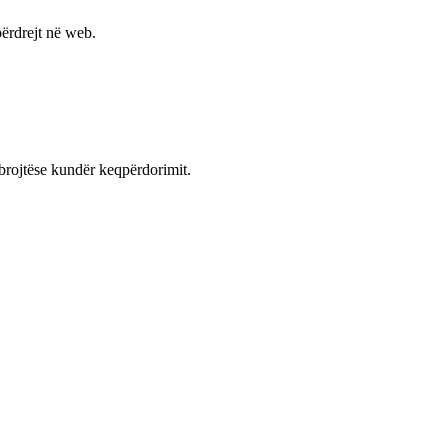
ërdrejt në web.
mbrojtëse kundër keqpërdorimit.