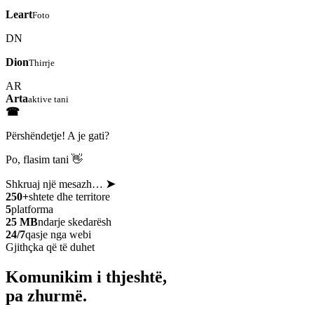
Leart
Foto
DN
Dion
Thirrje
AR
Arta
aktive tani
☎
Përshëndetje! A je gati?
Po, flasim tani 👋
Shkruaj një mesazh…
➤
250+
shtete dhe territore
5
platforma
25 MB
ndarje skedarësh
24/7
qasje nga webi
Gjithçka që të duhet
Komunikim i thjeshtë,
pa zhurmë.