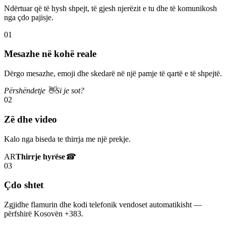
Ndërtuar që të hysh shpejt, të gjesh njerëzit e tu dhe të komunikosh
nga çdo pajisje.
01
Mesazhe në kohë reale
Dërgo mesazhe, emoji dhe skedarë në një pamje të qartë e të shpejtë.
Përshëndetje 👋
Si je sot?
02
Zë dhe video
Kalo nga biseda te thirrja me një prekje.
AR
Thirrje hyrëse
☎
03
Çdo shtet
Zgjidhe flamurin dhe kodi telefonik vendoset automatikisht —
përfshirë Kosovën +383.