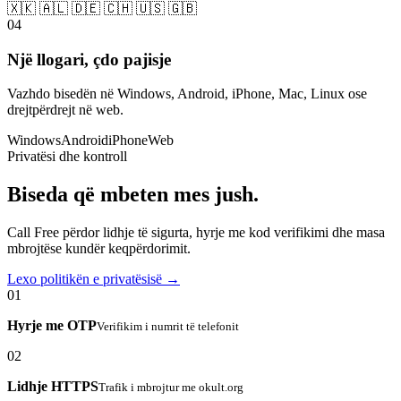
🇽🇰 🇦🇱 🇩🇪 🇨🇭 🇺🇸 🇬🇧
04
Një llogari, çdo pajisje
Vazhdo bisedën në Windows, Android, iPhone, Mac, Linux ose
drejtpërdrejt në web.
Windows
Android
iPhone
Web
Privatësi dhe kontroll
Biseda që mbeten mes jush.
Call Free përdor lidhje të sigurta, hyrje me kod verifikimi dhe masa
mbrojtëse kundër keqpërdorimit.
Lexo politikën e privatësisë →
01
Hyrje me OTP
Verifikim i numrit të telefonit
02
Lidhje HTTPS
Trafik i mbrojtur me okult.org