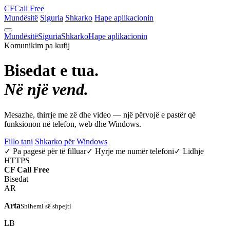
CF
Call Free
Mundësitë
Siguria
Shkarko
Hape aplikacionin
Mundësitë
Siguria
Shkarko
Hape aplikacionin
Komunikim pa kufij
Bisedat e tua.
Në një vend.
Mesazhe, thirrje me zë dhe video — një përvojë e pastër që
funksionon në telefon, web dhe Windows.
Fillo tani
Shkarko për Windows
✓ Pa pagesë për të filluar
✓ Hyrje me numër telefoni
✓ Lidhje
HTTPS
CF
Call Free
Bisedat
AR
Arta
Shihemi së shpejti
LB