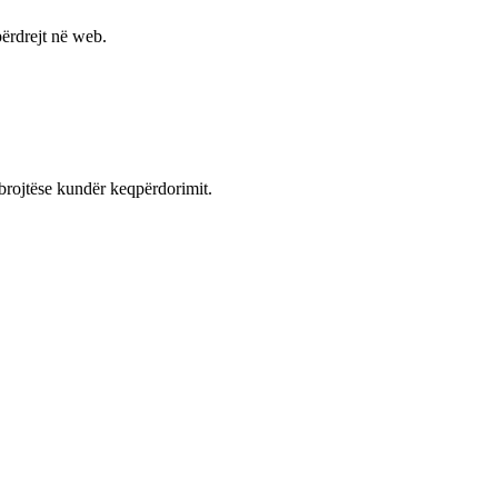
ërdrejt në web.
mbrojtëse kundër keqpërdorimit.