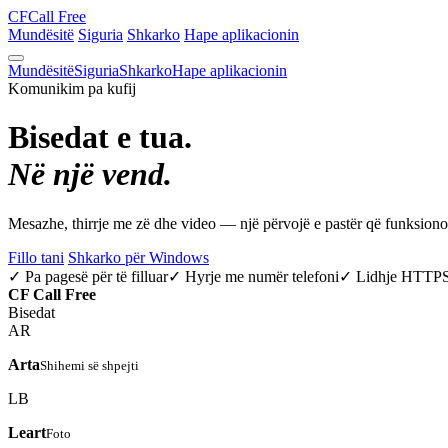
CF
Call Free
Mundësitë
Siguria
Shkarko
Hape aplikacionin
Mundësitë
Siguria
Shkarko
Hape aplikacionin
Komunikim pa kufij
Bisedat e tua.
Në një vend.
Mesazhe, thirrje me zë dhe video — një përvojë e pastër që funksio
Fillo tani
Shkarko për Windows
✓ Pa pagesë për të filluar
✓ Hyrje me numër telefoni
✓ Lidhje HTTP
CF
Call Free
Bisedat
AR
Arta
Shihemi së shpejti
LB
Leart
Foto