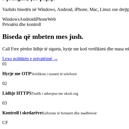
Vazhdo bisedën në Windows, Android, iPhone, Mac, Linux ose drejtp
Windows
Android
iPhone
Web
Privatësi dhe kontroll
Biseda që mbeten mes jush.
Call Free përdor lidhje të sigurta, hyrje me kod verifikimi dhe masa 
Lexo politikën e privatësisë →
01
Hyrje me OTP
Verifikim i numrit të telefonit
02
Lidhje HTTPS
Trafik i mbrojtur me okult.org
03
Kontroll i skedarëve
Kufizime të formatit dhe madhësisë
CF