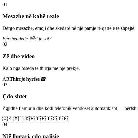
01
Mesazhe në kohë reale
Dërgo mesazhe, emoji dhe skedarë në një pamje të qartë e të shpejtë.
Përshëndetje 👋
Si je sot?
02
Zë dhe video
Kalo nga biseda te thirrja me një prekje.
AR
Thirrje hyrëse
☎
03
Çdo shtet
Zgjidhe flamurin dhe kodi telefonik vendoset automatikisht — përfs
🇽🇰 🇦🇱 🇩🇪 🇨🇭 🇺🇸 🇬🇧
04
Një llogari, çdo pajisje