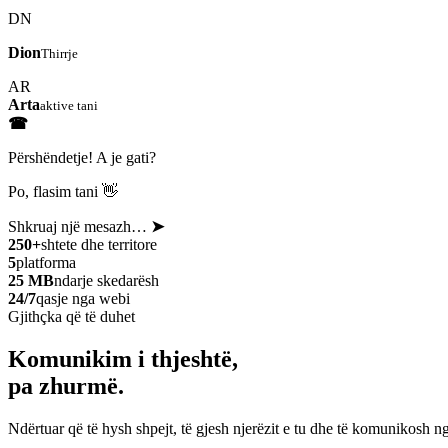
DN
Dion
Thirrje
AR
Arta
aktive tani
☎
Përshëndetje! A je gati?
Po, flasim tani 👋
Shkruaj një mesazh…
➤
250+
shtete dhe territore
5
platforma
25 MB
ndarje skedarësh
24/7
qasje nga webi
Gjithçka që të duhet
Komunikim i thjeshtë,
pa zhurmë.
Ndërtuar që të hysh shpejt, të gjesh njerëzit e tu dhe të komunikosh ng