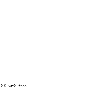
hirë Kosovën +383.