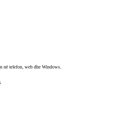
non në telefon, web dhe Windows.
S