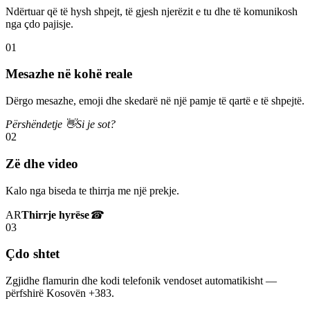
Ndërtuar që të hysh shpejt, të gjesh njerëzit e tu dhe të komunikosh
nga çdo pajisje.
01
Mesazhe në kohë reale
Dërgo mesazhe, emoji dhe skedarë në një pamje të qartë e të shpejtë.
Përshëndetje 👋
Si je sot?
02
Zë dhe video
Kalo nga biseda te thirrja me një prekje.
AR
Thirrje hyrëse
☎
03
Çdo shtet
Zgjidhe flamurin dhe kodi telefonik vendoset automatikisht —
përfshirë Kosovën +383.