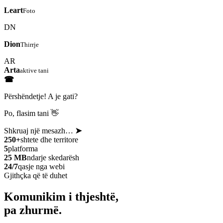
Leart
Foto
DN
Dion
Thirrje
AR
Arta
aktive tani
☎
Përshëndetje! A je gati?
Po, flasim tani 👋
Shkruaj një mesazh…
➤
250+
shtete dhe territore
5
platforma
25 MB
ndarje skedarësh
24/7
qasje nga webi
Gjithçka që të duhet
Komunikim i thjeshtë,
pa zhurmë.