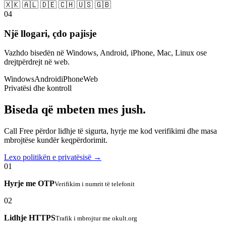
🇽🇰 🇦🇱 🇩🇪 🇨🇭 🇺🇸 🇬🇧
04
Një llogari, çdo pajisje
Vazhdo bisedën në Windows, Android, iPhone, Mac, Linux ose
drejtpërdrejt në web.
Windows
Android
iPhone
Web
Privatësi dhe kontroll
Biseda që mbeten mes jush.
Call Free përdor lidhje të sigurta, hyrje me kod verifikimi dhe masa
mbrojtëse kundër keqpërdorimit.
Lexo politikën e privatësisë →
01
Hyrje me OTP
Verifikim i numrit të telefonit
02
Lidhje HTTPS
Trafik i mbrojtur me okult.org