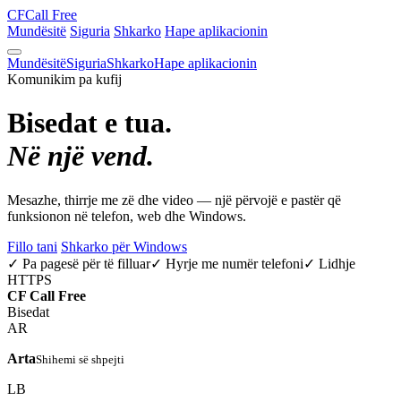
CF
Call Free
Mundësitë
Siguria
Shkarko
Hape aplikacionin
Mundësitë
Siguria
Shkarko
Hape aplikacionin
Komunikim pa kufij
Bisedat e tua.
Në një vend.
Mesazhe, thirrje me zë dhe video — një përvojë e pastër që
funksionon në telefon, web dhe Windows.
Fillo tani
Shkarko për Windows
✓ Pa pagesë për të filluar
✓ Hyrje me numër telefoni
✓ Lidhje
HTTPS
CF
Call Free
Bisedat
AR
Arta
Shihemi së shpejti
LB