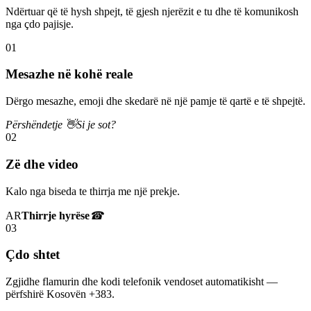
Ndërtuar që të hysh shpejt, të gjesh njerëzit e tu dhe të komunikosh
nga çdo pajisje.
01
Mesazhe në kohë reale
Dërgo mesazhe, emoji dhe skedarë në një pamje të qartë e të shpejtë.
Përshëndetje 👋
Si je sot?
02
Zë dhe video
Kalo nga biseda te thirrja me një prekje.
AR
Thirrje hyrëse
☎
03
Çdo shtet
Zgjidhe flamurin dhe kodi telefonik vendoset automatikisht —
përfshirë Kosovën +383.