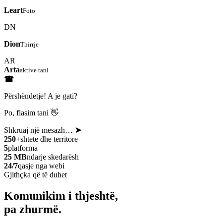
Leart
Foto
DN
Dion
Thirrje
AR
Arta
aktive tani
☎
Përshëndetje! A je gati?
Po, flasim tani 👋
Shkruaj një mesazh…
➤
250+
shtete dhe territore
5
platforma
25 MB
ndarje skedarësh
24/7
qasje nga webi
Gjithçka që të duhet
Komunikim i thjeshtë,
pa zhurmë.