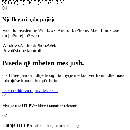
🇽🇰 🇦🇱 🇩🇪 🇨🇭 🇺🇸 🇬🇧
04
Një llogari, çdo pajisje
Vazhdo bisedën në Windows, Android, iPhone, Mac, Linux ose
drejtpërdrejt në web.
Windows
Android
iPhone
Web
Privatësi dhe kontroll
Biseda që mbeten mes jush.
Call Free përdor lidhje të sigurta, hyrje me kod verifikimi dhe masa
mbrojtëse kundër keqpërdorimit.
Lexo politikën e privatësisë →
01
Hyrje me OTP
Verifikim i numrit të telefonit
02
Lidhje HTTPS
Trafik i mbrojtur me okult.org