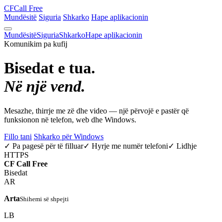
CF
Call Free
Mundësitë
Siguria
Shkarko
Hape aplikacionin
Mundësitë
Siguria
Shkarko
Hape aplikacionin
Komunikim pa kufij
Bisedat e tua.
Në një vend.
Mesazhe, thirrje me zë dhe video — një përvojë e pastër që
funksionon në telefon, web dhe Windows.
Fillo tani
Shkarko për Windows
✓ Pa pagesë për të filluar
✓ Hyrje me numër telefoni
✓ Lidhje
HTTPS
CF
Call Free
Bisedat
AR
Arta
Shihemi së shpejti
LB