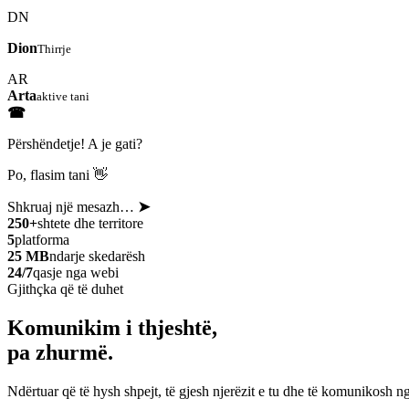
DN
Dion
Thirrje
AR
Arta
aktive tani
☎
Përshëndetje! A je gati?
Po, flasim tani 👋
Shkruaj një mesazh…
➤
250+
shtete dhe territore
5
platforma
25 MB
ndarje skedarësh
24/7
qasje nga webi
Gjithçka që të duhet
Komunikim i thjeshtë,
pa zhurmë.
Ndërtuar që të hysh shpejt, të gjesh njerëzit e tu dhe të komunikosh ng