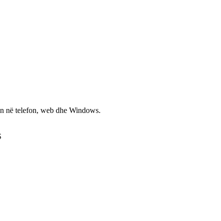
non në telefon, web dhe Windows.
S