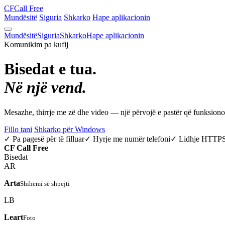
CF
Call Free
Mundësitë
Siguria
Shkarko
Hape aplikacionin
Mundësitë
Siguria
Shkarko
Hape aplikacionin
Komunikim pa kufij
Bisedat e tua.
Në një vend.
Mesazhe, thirrje me zë dhe video — një përvojë e pastër që funksio
Fillo tani
Shkarko për Windows
✓ Pa pagesë për të filluar
✓ Hyrje me numër telefoni
✓ Lidhje HTTP
CF
Call Free
Bisedat
AR
Arta
Shihemi së shpejti
LB
Leart
Foto