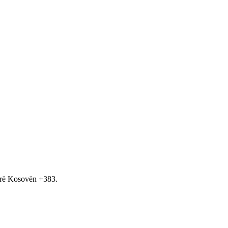
hirë Kosovën +383.