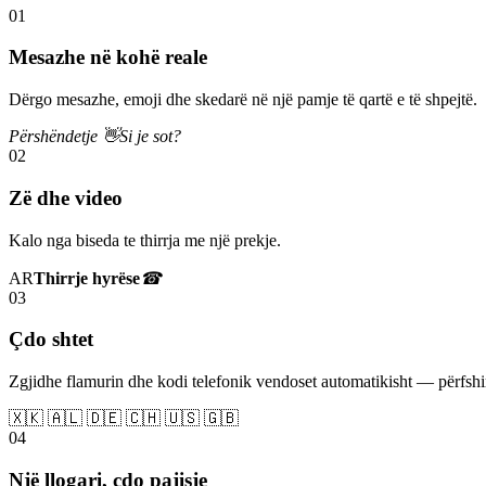
01
Mesazhe në kohë reale
Dërgo mesazhe, emoji dhe skedarë në një pamje të qartë e të shpejtë.
Përshëndetje 👋
Si je sot?
02
Zë dhe video
Kalo nga biseda te thirrja me një prekje.
AR
Thirrje hyrëse
☎
03
Çdo shtet
Zgjidhe flamurin dhe kodi telefonik vendoset automatikisht — përfs
🇽🇰 🇦🇱 🇩🇪 🇨🇭 🇺🇸 🇬🇧
04
Një llogari, çdo pajisje