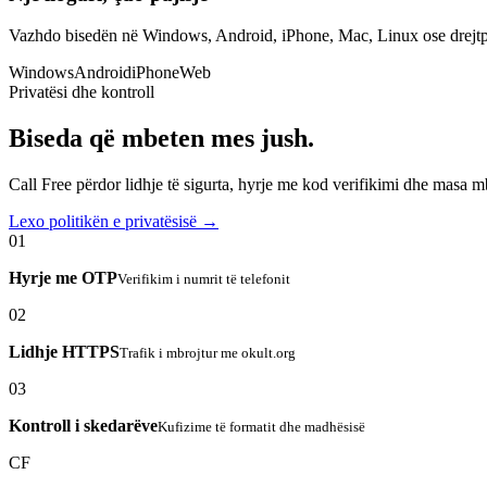
Vazhdo bisedën në Windows, Android, iPhone, Mac, Linux ose drejtp
Windows
Android
iPhone
Web
Privatësi dhe kontroll
Biseda që mbeten mes jush.
Call Free përdor lidhje të sigurta, hyrje me kod verifikimi dhe masa 
Lexo politikën e privatësisë →
01
Hyrje me OTP
Verifikim i numrit të telefonit
02
Lidhje HTTPS
Trafik i mbrojtur me okult.org
03
Kontroll i skedarëve
Kufizime të formatit dhe madhësisë
CF