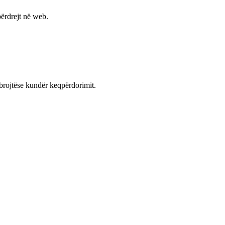
ërdrejt në web.
mbrojtëse kundër keqpërdorimit.